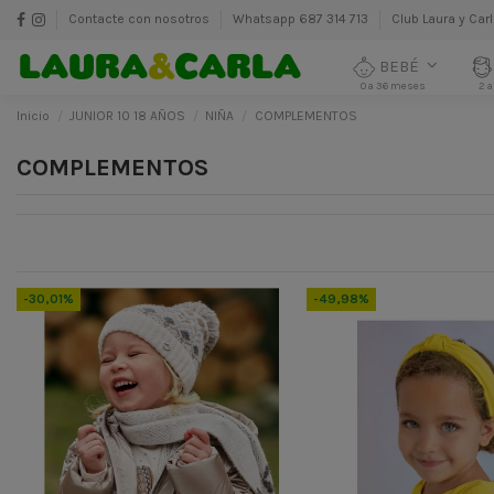
Contacte con nosotros
Whatsapp 687 314 713
Club Laura y Car
BEBÉ
0 a 36 meses
2 a
Inicio
JUNIOR 10 18 AÑOS
NIÑA
COMPLEMENTOS
COMPLEMENTOS
-30,01%
-49,98%