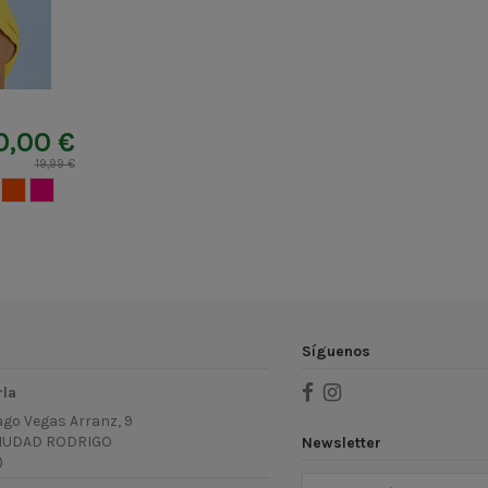
0,00 €
19,99 €
GRANADINA
FRESA
Síguenos
rla
ago Vegas Arranz, 9
IUDAD RODRIGO
Newsletter
)