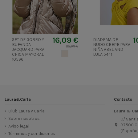
16,09 €
1
SET DE GORRO Y
DIADEMA DE
BUFANDA
NUDO CREPE PARA
22,99 €
JACQUARD PARA
NIÑA ABEL AND
GARBANZO
CHICA MAYORAL
LULA 5441
10596
Laura&Carla
Contacto
Club Laura y Carla
Laura & Ca
Sobre nosotros
C/ Santi
37500 C
Aviso legal
(España
Términos y condiciones