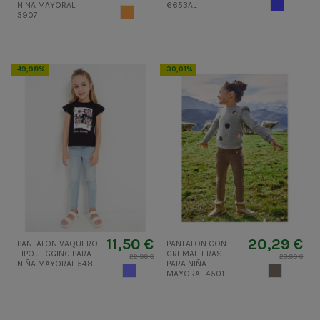
TEJANOME
NIÑA MAYORAL
6653AL
ALBARICOQUE
3907
-49,98%
-30,01%
11,50 €
20,29 €
PANTALON VAQUERO
PANTALON CON
TIPO JEGGING PARA
CREMALLERAS
22,99 €
28,99 €
NIÑA MAYORAL 548
PARA NIÑA
TEJANO CLARO
TOPO
MAYORAL 4501