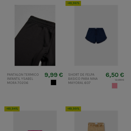
-49,96%
9,99 €
6,50 €
PANTALON TERMICO
SHORT DE FELPA
INFANTIL YSABEL
BASICO PARA NINA
12,99 €
NEGRO
MORA 70206
MAYORAL 607
CORAL CL
-49,94%
-49,99%