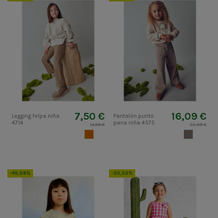
7,50 €
16,09 €
Legging felpa niña
Pantalón punto
4714
pana niña 4575
14,99 €
22,99 €
CAMEL
TOPO
-49,98%
-30,02%