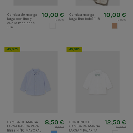
10,00 €
10,00 €
Camisa de manga
Camisa manga
larga con lino y
larga lino bebé 1118
19,99 €
19,99 €
cuello mao bebé
BLANCO
CAMEL CLA
1116
-49,97%
-49,98%
8,50 €
12,50 €
CAMISA DE MANGA
CONJUNTO DE
LARGA BASICA PARA
CAMISA DE MANGA
16,99 €
24,99 €
BEBE NIÑO MAYORAL
LARGA Y PAJARITA
AZUL CIELO
BLANCO