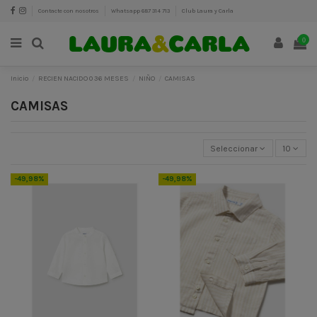
Contacte con nosotros
Whatsapp 687 314 713
Club Laura y Carla
0
Inicio
RECIEN NACIDO 0 36 MESES
NIÑO
CAMISAS
CAMISAS
Seleccionar
10
-49,98%
-49,98%