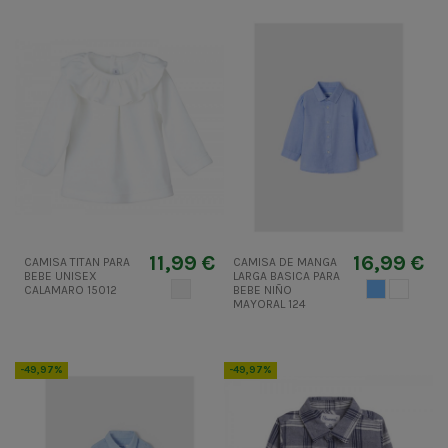
11,99 €
16,99 €
CAMISA TITAN PARA
CAMISA DE MANGA
BEBE UNISEX
LARGA BASICA PARA
CRUDO
AZUL CIELO
BLANCO
CALAMARO 15012
BEBE NIÑO
MAYORAL 124
-49,97%
-49,97%