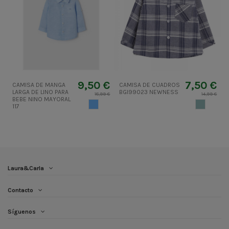
9,50 €
7,50 €
CAMISA DE MANGA
CAMISA DE CUADROS
LARGA DE LINO PARA
BGI99023 NEWNESS
18,99 €
14,99 €
BEBE NINO MAYORAL
AZUL CIELO
AZULGRIS
117
Laura&Carla
Contacto
Síguenos