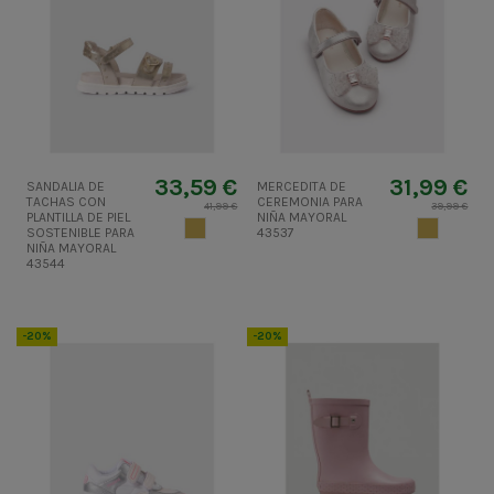
33,59 €
31,99 €
SANDALIA DE
MERCEDITA DE
TACHAS CON
CEREMONIA PARA
41,99 €
39,99 €
PLANTILLA DE PIEL
NIÑA MAYORAL
ORO
ORO
SOSTENIBLE PARA
43537
NIÑA MAYORAL
43544
-20%
-20%