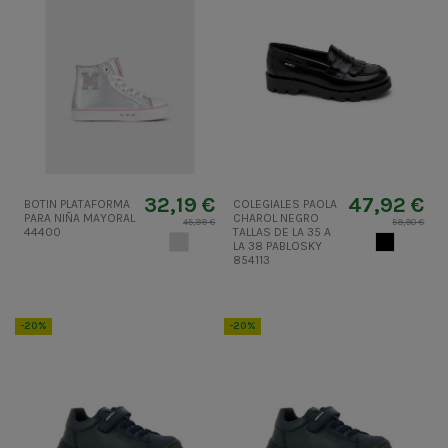
32,19 €
47,92 €
BOTIN PLATAFORMA
COLEGIALES PAOLA
PARA NIÑA MAYORAL
CHAROL NEGRO
45,99 €
59,90 €
44400
TALLAS DE LA 35 A
GRIS CLARO
NEGRO
LA 38 PABLOSKY
854113
-20%
-20%