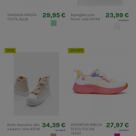
29,95 €
23,99 €
SANDALIA NIÑO/A
Alpargata yute
TEXTIL AQUA
flores niña 43749
29,99 €
VERDETURQUESA
CRUDO
-20%
-29,99%
34,39 €
27,97 €
Botín deportivo alto
DEPORTIVA NIÑO/A
calados niña 43718
TEXTIL FUCSIA
42,99 €
39,95 €
153121
CAMEL CLARO
FUCSIA