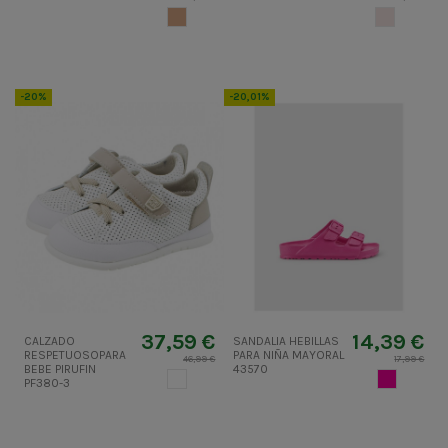
CAMEL CLARO
BEIGE MUY
-20%
-20,01%
37,59 €
14,39 €
CALZADO
SANDALIA HEBILLAS
RESPETUOSOPARA
PARA NIÑA MAYORAL
46,99 €
17,99 €
BEBE PIRUFIN
43570
BLANCO
FUCSIA
PF380-3