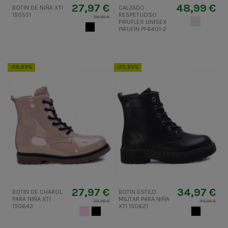
27,97 €
48,99 €
BOTIN DE NIÑA XTI
CALZADO
150551
RESPETUOSO
39,95 €
BEIGE MUY
PIRUFLEX UNISEX
NEGRO
PIRUFIN PF6401-2
-29,99%
-29,99%
27,97 €
34,97 €
BOTIN DE CHAROL
BOTIN ESTILO
PARA NIÑA XTI
MILITAR PARA NIÑA
39,95 €
49,95 €
150643
XTI 150621
ROSA PALO
NEGRO
NEGRO