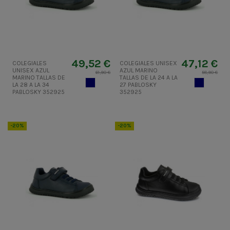
49,52 €
47,12 €
COLEGIALES
COLEGIALES UNISEX
UNISEX AZUL
AZUL MARINO
61,90 €
58,90 €
MARINO TALLAS DE
TALLAS DE LA 24 A LA
AZUL MARINO
AZUL MARI
LA 28 A LA 34
27 PABLOSKY
PABLOSKY 352925
352925
-20%
-20%