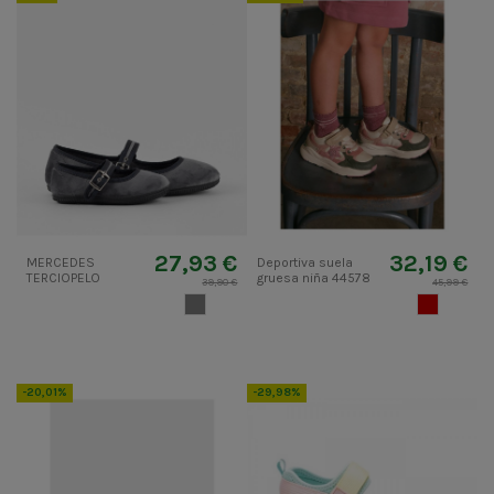
27,93 €
32,19 €
MERCEDES
Deportiva suela
TERCIOPELO
gruesa niña 44578
39,90 €
45,99 €
GRIS 2
MUERDAG
-20,01%
-29,98%