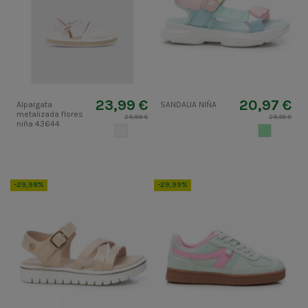
23,99 €
20,97 €
Alpargata
SANDALIA NIÑA
metalizada flores
29,99 €
29,95 €
niña 43644
CRUDO
VERDETUR
-29,98%
-29,99%