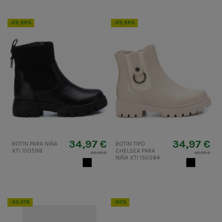
-29,99%
-29,99%
34,97 €
34,97 €
BOTIN PARA NIÑA
BOTIN TIPO
XTI 150598
CHELSEA PARA
49,95 €
49,95 €
NIÑA XTI 150584
NEGRO
NEGRO
-30,01%
-20%