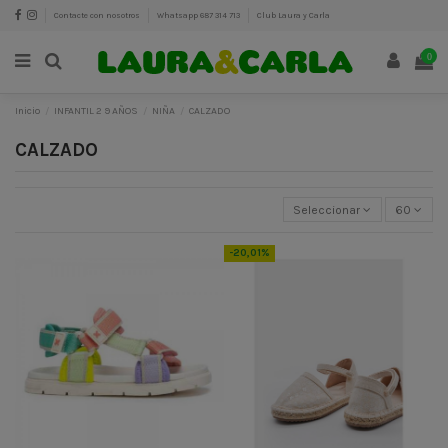
Contacte con nosotros
Whatsapp 687 314 713
Club Laura y Carla
0
Inicio
INFANTIL 2 9 AÑOS
NIÑA
CALZADO
CALZADO
Seleccionar
60
-20,01%