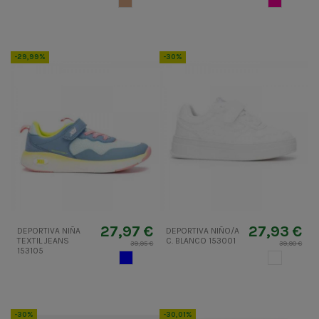
-29,99%
-30%
27,97 €
27,93 €
DEPORTIVA NIÑA
DEPORTIVA NIÑO/A
TEXTIL JEANS
C. BLANCO 153001
39,95 €
39,90 €
153105
AZUL
BLANCO
-30%
-30,01%