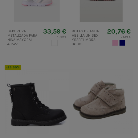
33,59 €
20,76 €
DEPORTIVA
BOTAS DE AGUA
METALIZADA PARA
HEBILLA UNISEX
41,99 €
25,95 €
NIÑA MAYORAL
YSABEL MORA
BLANCO
ROSA CLARO
AZUL MA
43527
36005
-29,99%