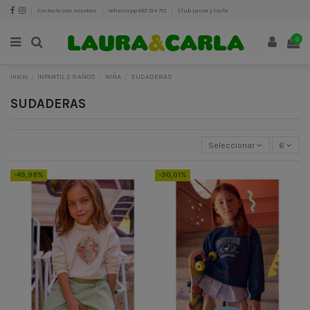
Contacte con nosotros
Whatsapp 687 314 713
Club Laura y Carla
0
Inicio
INFANTIL 2 9 AÑOS
NIÑA
SUDADERAS
SUDADERAS
Seleccionar
6
-49,98%
-30,01%