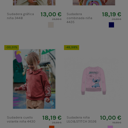
13,00 €
18,19 €
Sudadera gráfica
Sudadera
niña 3448
combinada niña
25,99 €
25,99 €
4435
GARBANZO
MARINO
-30,01%
-49,98%
18,19 €
10,00 €
Sudadera cuello
Sudadera niña
volante niña 4430
LILO&STITCH 3026
25,99 €
19,99 €
GRANADINA
MAUVE