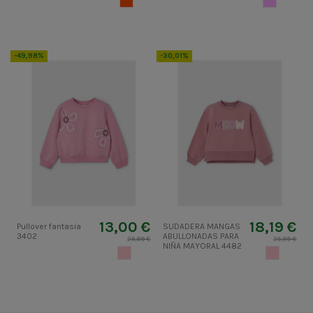
-49,98%
-30,01%
13,00 €
18,19 €
Pullover fantasia
SUDADERA MANGAS
3402
ABULLONADAS PARA
25,99 €
25,99 €
NIÑA MAYORAL 4482
ROSADO
ROSADO