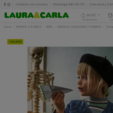
Contacte con nosotros
Whatsapp 687 314 713
Club Laura y Car
BEBÉ
0 a 36 meses
2 a
Inicio
INFANTIL 2 9 AÑOS
NIÑA
ABRIGOS CAZADORAS Y PARKAS
Chaq
-49,99%