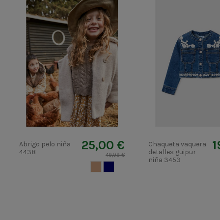
25,00 €
1
Abrigo pelo niña
Chaqueta vaquera
4438
detalles guipur
49,99 €
niña 3453
CAMEL CLARO
MARINO