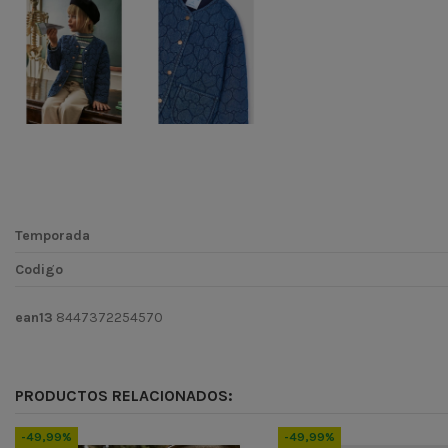
Temporada
Codigo
ean13
8447372254570
PRODUCTOS RELACIONADOS:
-49,99%
-49,99%