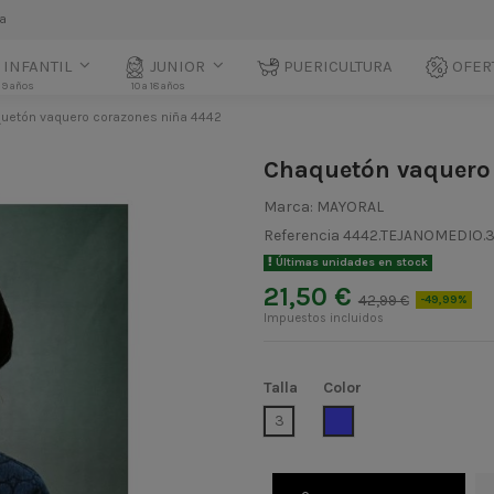
la
INFANTIL
JUNIOR
PUERICULTURA
OFER
 9 años
10 a 18 años
uetón vaquero corazones niña 4442
Chaquetón vaquero
Marca:
MAYORAL
Referencia
4442.TEJANOMEDIO.
Últimas unidades en stock
21,50 €
42,99 €
-49,99%
Impuestos incluidos
Talla
Color
TEJANOMEDIO
3