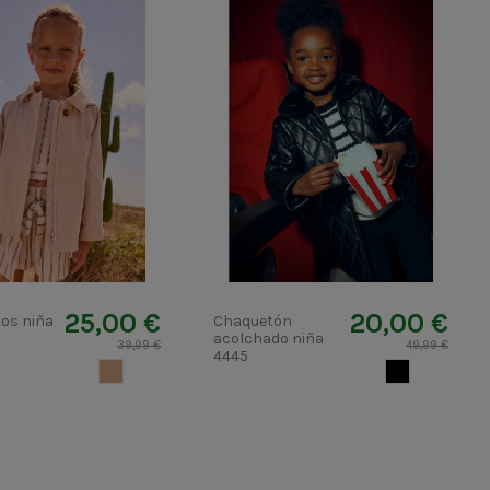
25,00 €
20,00 €
tos niña
Chaquetón
acolchado niña
39,99 €
49,99 €
4445
CAMEL CLARO
NEGRO