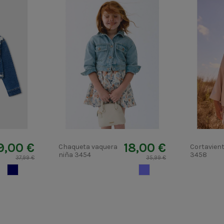
9,00 €
18,00 €
Chaqueta vaquera
Cortavien
niña 3454
3458
37,99 €
35,99 €
TEJANO OSCURO
TEJANO CLARO