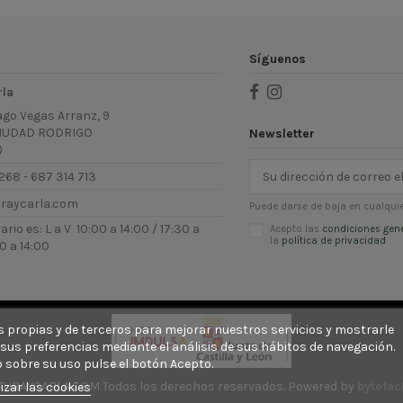
Síguenos
rla
ago Vegas Arranz, 9
IUDAD RODRIGO
Newsletter
)
268 - 687 314 713
uraycarla.com
Puede darse de baja en cualquie
rio es: L a V 10:00 a 14:00 / 17:30 a
Acepto las
condiciones gen
la
política de privacidad
0 a 14:00
ies propias y de terceros para mejorar nuestros servicios y mostrarle
sus preferencias mediante el análisis de sus hábitos de navegación.
 sobre su uso pulse el botón Acepto.
AURAYCARLA.COM Todos los derechos reservados. Powered by
bytefac
izar las cookies