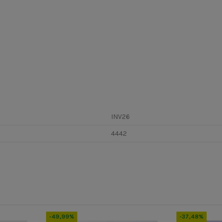
INV26
4442
-49,99%
-37,48%