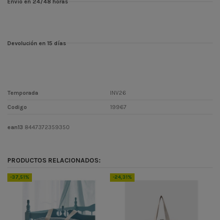
Envío en 24/48 horas
Devolución en 15 días
Temporada
INV26
Codigo
19967
ean13
8447372359350
PRODUCTOS RELACIONADOS:
-37,51%
-24,31%
-