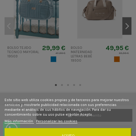
29,99 €
49,95 €
BOLSO TEJIDO
BOLSO
B
TECNICO MAYORAL
MATERNIDAD
47,99 €
65,99 €
19503
LETRAS BEBÉ
m
AZUL2
CAMEL
19500
Este sitio web utiliza cookies propias y de terceros para mejorar nuestros
Laura&Carla
servicios y mostrarle publicidad relacionada con sus preferencias
mediante el análisis de sus hábitos de navegación. Para dar su
consentimiento sobre su uso pulse el botón Acepto.
Añadir al carrito
Contacto
Más información
Personalizar las cookies
Síguenos
ACEPTO