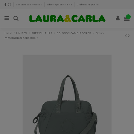
Contacte con nosotros
Whatsapp 687 314 713
Club Laura y Carla
0
Inicio
UNISEX
PUERICULTURA
BOLSOS Y CAMBIADORES
Bolso
maternidad bebé 19967