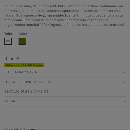
Zapatilla de niño, de la marca Xti Kids. Fabricado en nylon combinado con
material que imita la piel. Cordones ajustables. Escudo de la marca en el
lateral. Suela gruesa de goma antideslizante. Un modelo casual para esta
temporada. Este modelo ha obtenido el certificado vegano por la
organización mundial PETA (Organización de los derechos de los animales)
Talla
Color
VERDE CAZA
33
Obtendrás
39.95 Puntos
CLUB LAURA Y CARLA
PLAZOS DE ENVÍO Y ENTREGA
DEVOLUCIONES Y CAMBIOS
AYUDA
Pago 100% Seguro