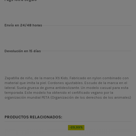
Envío en 24/48 horas
Devolución en 15 días
Zapatilla de niño, de la marca Xti Kids. Fabricado en nylon combinado con
material que imita la piel. Cordones ajustables. Escudo de la marca en el
lateral. Suela gruesa de goma antideslizante. Un modelo casual para esta
temporada. Este modelo ha obtenido el certificado vegano por la
organización mundial PETA (Organización de los derechos de los animales)
ean13
8445300818474
PRODUCTOS RELACIONADOS:
-29,99%