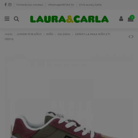
Contacte con nosotros
Whatsapp 687 314 713
Club Laura y Carla
0
Inicio
JUNIOR 10 18 AÑOS
NIÑO
CALZADO
ZAPATILLA PARA NIÑO XTI
150219