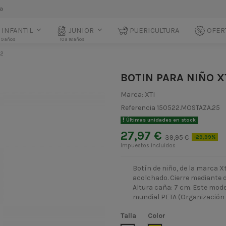
la
INFANTIL
JUNIOR
PUERICULTURA
OFER
 9 años
10 a 18 años
22
BOTIN PARA NIÑO X
Marca:
XTI
Referencia
150522.MOSTAZA.25
Últimas unidades en stock
27,97 €
39,95 €
-29,99%
Impuestos incluidos
Botín de niño, de la marca Xti
acolchado. Cierre mediante d
Altura caña: 7 cm. Este mode
mundial PETA (Organización 
Talla
Color