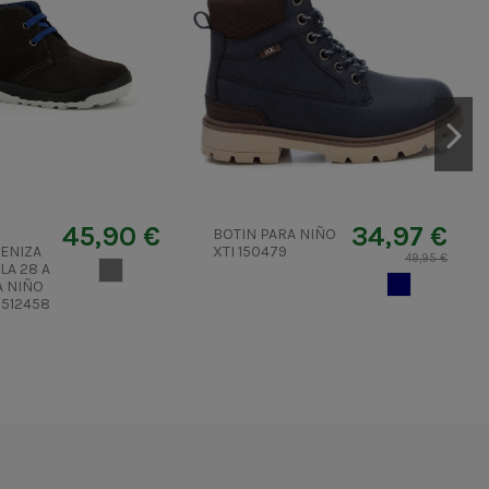
45,90 €
34,97 €
BOTIN PARA NIÑO
CENIZA
XTI 150479
49,95 €
LA 28 A
GRIS 2
AZUL MARIN
A NIÑO
 512458