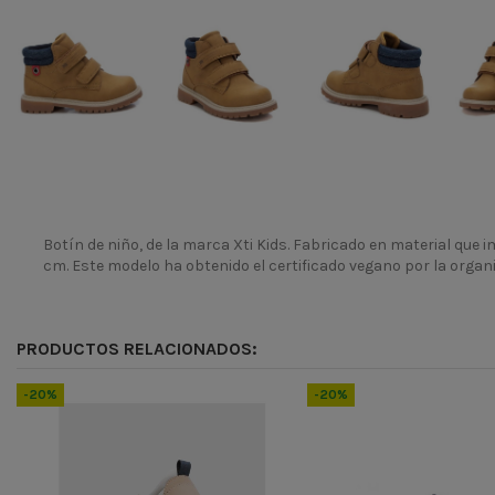
Botín de niño, de la marca Xti Kids. Fabricado en material que i
cm. Este modelo ha obtenido el certificado vegano por la organ
Temporada
Codigo
PRODUCTOS RELACIONADOS:
ean13
8445901119505
-20%
-20%