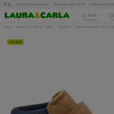
Contacte con nosotros
Whatsapp 687 314 713
Club Laura y Car
BEBÉ
0 a 36 meses
2 a
Inicio
INFANTIL 2 9 AÑOS
NIÑO
CALZADO
BOTIN PARA NIÑO XTI 1505
-29,99%