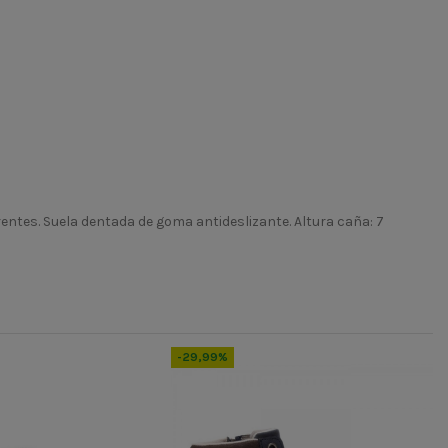
erentes. Suela dentada de goma antideslizante. Altura caña: 7
-29,99%
-