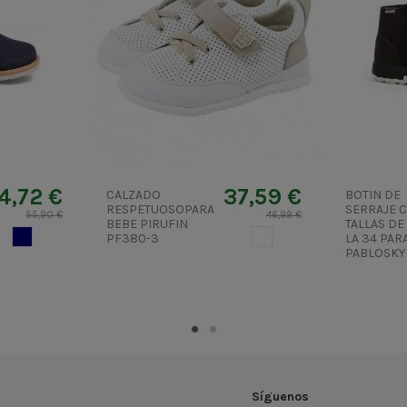
4,72 €
37,59 €
CALZADO
BOTIN DE
RESPETUOSOPARA
SERRAJE 
55,90 €
46,99 €
BEBE PIRUFIN
TALLAS DE 
AZUL MARINO
BLANCO
PF380-3
LA 34 PAR
PABLOSKY
Síguenos