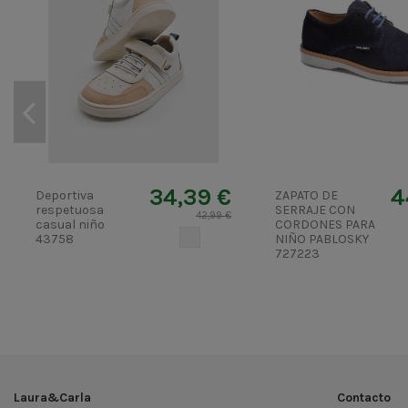
34,39 €
4
Deportiva
ZAPATO DE
respetuosa
SERRAJE CON
42,99 €
casual niño
CORDONES PARA
CRUDO
43758
NIÑO PABLOSKY
727223
Laura&Carla
Contacto