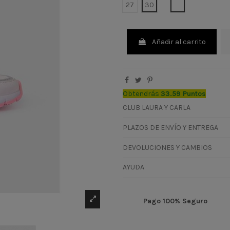
BLANCO
27
30
Añadir al carrito
Obtendrás
33.59 Puntos
CLUB LAURA Y CARLA
PLAZOS DE ENVÍO Y ENTREGA
DEVOLUCIONES Y CAMBIOS
AYUDA
Pago 100% Seguro