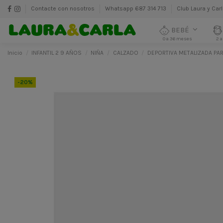
Contacte con nosotros
Whatsapp 687 314 713
Club Laura y Car
BEBÉ
0 a 36 meses
2 a
Inicio
INFANTIL 2 9 AÑOS
NIÑA
CALZADO
DEPORTIVA METALIZADA PA
-20%