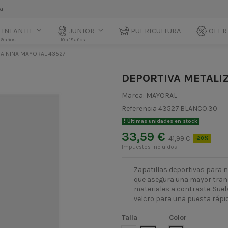
la
INFANTIL
JUNIOR
PUERICULTURA
OFER
 9 años
10 a 18 años
RA NIÑA MAYORAL 43527
DEPORTIVA METALI
Marca:
MAYORAL
Referencia
43527.BLANCO.30
Últimas unidades en stock
33,59 €
41,99 €
-20%
Impuestos incluidos
Zapatillas deportivas para ni
que asegura una mayor trans
materiales a contraste. Suela
velcro para una puesta rápid
Talla
Color