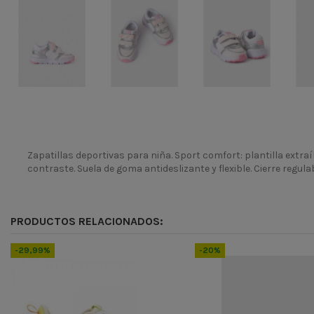
Zapatillas deportivas para niña. Sport comfort: plantilla extra
contraste. Suela de goma antideslizante y flexible. Cierre regul
Temporada
Codigo
PRODUCTOS RELACIONADOS:
ean13
8445865353014
-29,99%
-20%