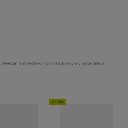
. Revestimiento exterior combinado de piel y materiales a
-20,01%
-