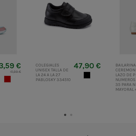
3,59 €
47,90 €
COLEGIALES
BAILARINA
UNISEX TALLA DE
CEREMONI
41,99 €
LA 24 A LA 27
NEGRO
LAZO DE 
MUERDAGO
PABLOSKY 334510
NUMEROS 
35 PARA N
MAYORAL 