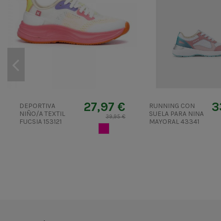
27,97 €
3
DEPORTIVA
RUNNING CON
NIÑO/A TEXTIL
SUELA PARA NINA
39,95 €
FUCSIA 153121
MAYORAL 43341
FUCSIA