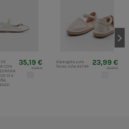
35,19 €
23,99 €
 DE
Alpargata yute
A CON
flores niña 43749
43,99 €
29,99 €
PEDRERIA
NACAR
CRUDO
DE 31 A
IÑA
45431