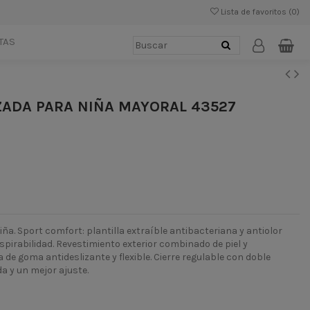
Lista de favoritos (
0
)
TAS
ZADA PARA NIÑA MAYORAL 43527
ña. Sport comfort: plantilla extraíble antibacteriana y antiolor
pirabilidad. Revestimiento exterior combinado de piel y
 de goma antideslizante y flexible. Cierre regulable con doble
a y un mejor ajuste.