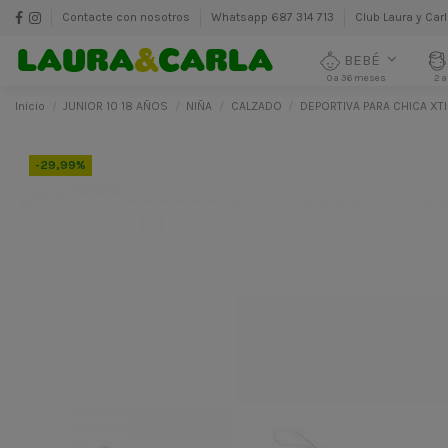
Contacte con nosotros
Whatsapp 687 314 713
Club Laura y Car
BEBÉ
0 a 36 meses
2 a
Inicio
JUNIOR 10 18 AÑOS
NIÑA
CALZADO
DEPORTIVA PARA CHICA XTI
-29,99%