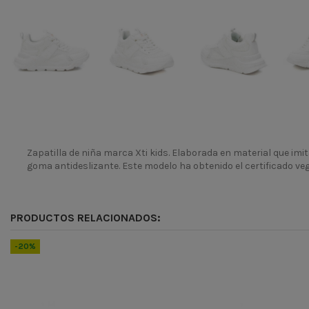
Zapatilla de niña marca Xti kids. Elaborada en material que imita
goma antideslizante. Este modelo ha obtenido el certificado ve
Temporada
Codigo
PRODUCTOS RELACIONADOS:
ean13
900000076766
-20%