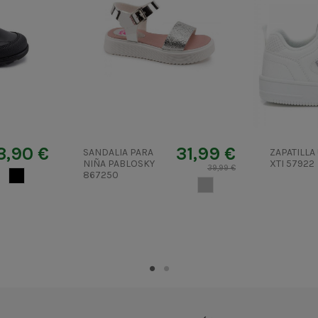
3,90 €
31,99 €
SANDALIA PARA
ZAPATILLA
NIÑA PABLOSKY
XTI 57922
39,99 €
NEGRO
867250
GRIS