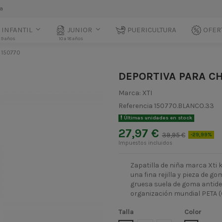
la
INFANTIL
JUNIOR
PUERICULTURA
OFER
 9 años
10 a 18 años
 150770
DEPORTIVA PARA CH
Marca:
XTI
Referencia
150770.BLANCO.33
Últimas unidades en stock
27,97 €
39,95 €
-29,99%
Impuestos incluidos
Zapatilla de niña marca Xti 
una fina rejilla y pieza de go
gruesa suela de goma antides
organización mundial PETA (
Talla
Color