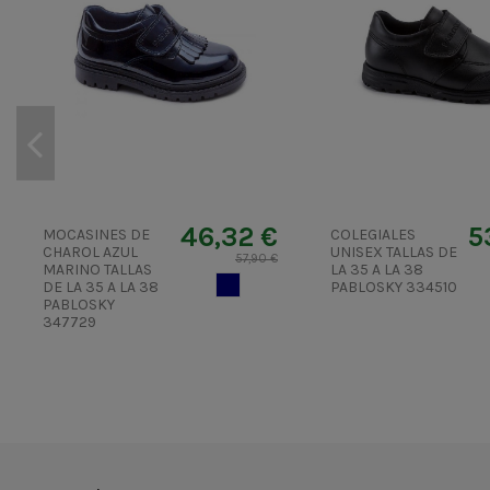
46,32 €
5
MOCASINES DE
COLEGIALES
CHAROL AZUL
UNISEX TALLAS DE
57,90 €
MARINO TALLAS
LA 35 A LA 38
AZUL MARINO
DE LA 35 A LA 38
PABLOSKY 334510
PABLOSKY
347729