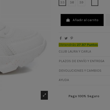
BLANCO
33
38
39
Añadir al carrito
Obtendrás
27.97 Puntos
CLUB LAURA Y CARLA
PLAZOS DE ENVÍO Y ENTREGA
DEVOLUCIONES Y CAMBIOS
AYUDA
Pago 100% Seguro