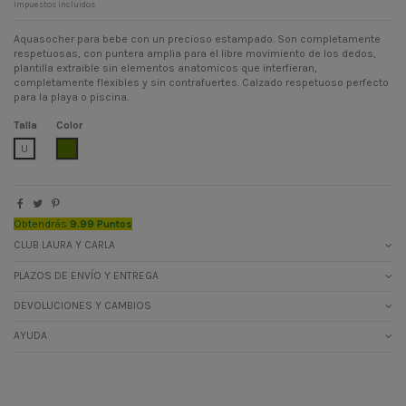
Impuestos incluidos
Aquasocher para bebe con un precioso estampado. Son completamente
respetuosas, con puntera amplia para el libre movimiento de los dedos,
plantilla extraible sin elementos anatomicos que interfieran,
completamente flexibles y sin contrafuertes. Calzado respetuoso perfecto
para la playa o piscina.
Talla
Color
VERDE CAZA
U
Obtendrás
9.99 Puntos
CLUB LAURA Y CARLA
PLAZOS DE ENVÍO Y ENTREGA
DEVOLUCIONES Y CAMBIOS
AYUDA