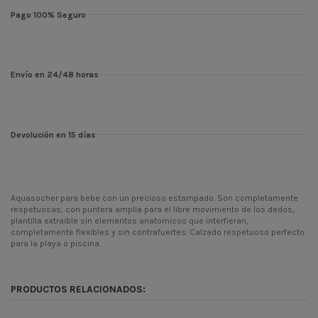
Pago 100% Seguro
Envío en 24/48 horas
Devolución en 15 días
Aquasocher para bebe con un precioso estampado. Son completamente
respetuosas, con puntera amplia para el libre movimiento de los dedos,
plantilla extraible sin elementos anatomicos que interfieran,
completamente flexibles y sin contrafuertes. Calzado respetuoso perfecto
para la playa o piscina.
Temporada
CONT
Codigo
3823
PRODUCTOS RELACIONADOS:
ean13
8445344038234
-