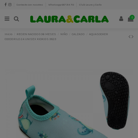
Contacte con nosotros
Whatsapp 687 314 713
Club Laura y Carla
0
Inicio
RECIEN NACIDO 0 36 MESES
NIÑO
CALZADO
AQUASOCKER
COCODRILO 24 UNISEX KIOKIDS 3823