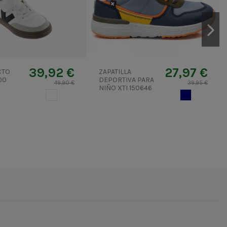
39,92 €
27,97 €
CTO
ZAPATILLA
00
DEPORTIVA PARA
49,90 €
39,95 €
NIÑO XTI 150646
BLANCO
AZUL MARIN