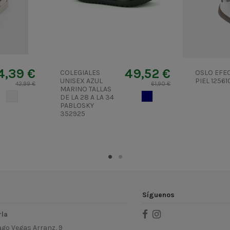
4,39 €
49,52 €
COLEGIALES
OSLO EFE
UNISEX AZUL
PIEL 12561
42,99 €
61,90 €
MARINO TALLAS
CRUDO
AZUL MARINO
DE LA 28 A LA 34
PABLOSKY
352925
Síguenos
rla
ago Vegas Arranz, 9