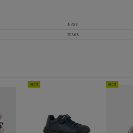
INV26
151368
-20%
-20%