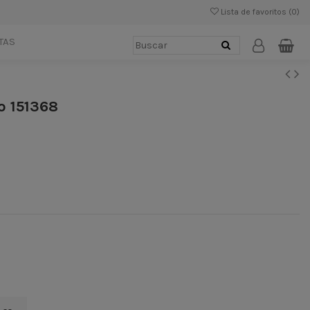
Lista de favoritos (
0
)
TAS
o 151368
MEL