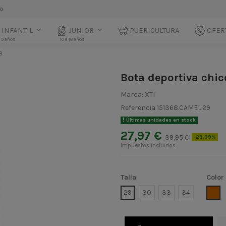
la
INFANTIL
JUNIOR
PUERICULTURA
OFER
 9 años
10 a 18 años
8
Bota deportiva chic
Marca:
XTI
Referencia
151368.CAMEL.29
Últimas unidades en stock
27,97 €
39,95 €
-29,99%
Impuestos incluidos
Talla
Color
CA
29
30
33
34