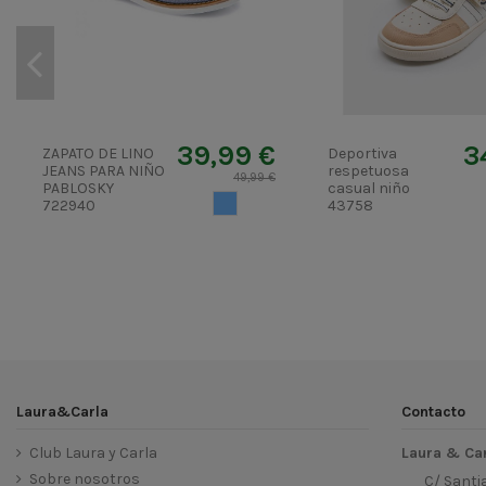
39,99 €
3
ZAPATO DE LINO
Deportiva
JEANS PARA NIÑO
respetuosa
49,99 €
PABLOSKY
casual niño
AZUL CIELO
722940
43758
Laura&Carla
Contacto
Club Laura y Carla
Laura & Ca
Sobre nosotros
C/ Santi