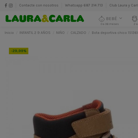
Contacte con nosotros
Whatsapp 687 314 713
Club Laura y Car
BEBÉ
0 a 36 meses
2 a
Inicio
INFANTIL 2 9 AÑOS
NIÑO
CALZADO
Bota deportiva chico 15136
-29,99%