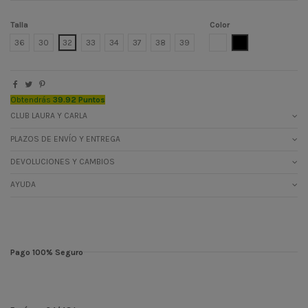
Talla
Color
BLANCO
NEGRO
36
30
32
33
34
37
38
39
Obtendrás
39.92 Puntos
CLUB LAURA Y CARLA
PLAZOS DE ENVÍO Y ENTREGA
DEVOLUCIONES Y CAMBIOS
AYUDA
Pago 100% Seguro