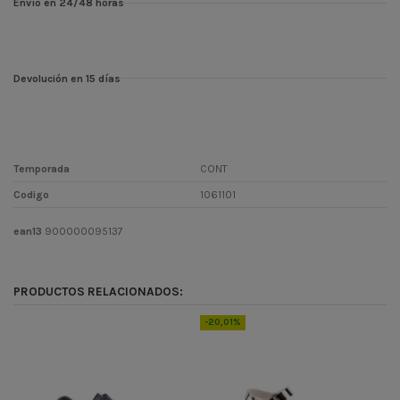
Envío en 24/48 horas
Devolución en 15 días
Temporada
CONT
Codigo
1061101
ean13
900000095137
PRODUCTOS RELACIONADOS:
-20,01%
-