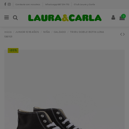
Contacte con nosotros
Whatsapp 687 314 713
Club Laura y Carla
0
Inicio
JUNIOR 10 18 AÑOS
NIÑA
CALZADO
TRIBU DOBLE BOTIN LONA
1061101
-20%