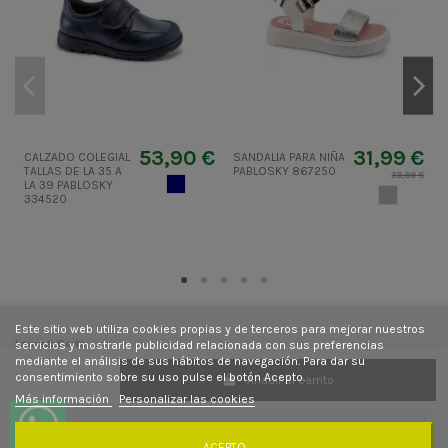
53,90 €
31,99 €
CALZADO COLEGIAL
SANDALIA PARA NIÑA
B
TALLAS DE LA 35 A
PABLOSKY 867250
M
39,99 €
AZUL MARINO
LA 39 PABLOSKY
X
GRIS
334520
Este sitio web utiliza cookies propias y de terceros para mejorar nuestros
Laura&Carla
servicios y mostrarle publicidad relacionada con sus preferencias
mediante el análisis de sus hábitos de navegación. Para dar su
consentimiento sobre su uso pulse el botón Acepto.
Añadir al carrito
Contacto
Más información
Personalizar las cookies
Síguenos
ACEPTO