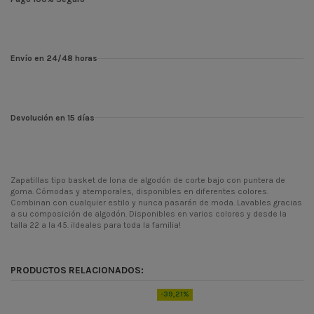
Envío en 24/48 horas
Devolución en 15 días
Zapatillas tipo basket de lona de algodón de corte bajo con puntera de
goma. Cómodas y atemporales, disponibles en diferentes colores.
Combinan con cualquier estilo y nunca pasarán de moda. Lavables gracias
a su composición de algodón. Disponibles en varios colores y desde la
talla 22 a la 45. ¡Ideales para toda la familia!
ean13
8433101122678
PRODUCTOS RELACIONADOS:
-39,21%
-