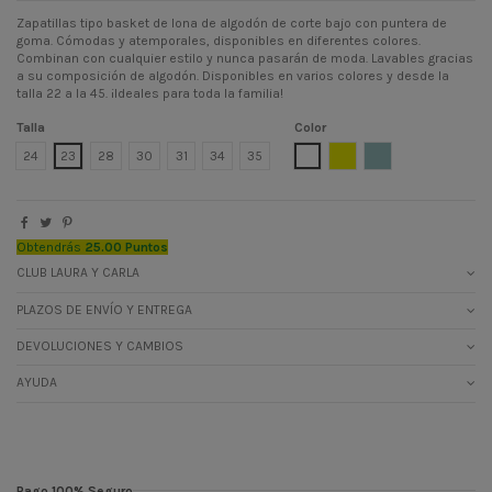
Zapatillas tipo basket de lona de algodón de corte bajo con puntera de
goma. Cómodas y atemporales, disponibles en diferentes colores.
Combinan con cualquier estilo y nunca pasarán de moda. Lavables gracias
a su composición de algodón. Disponibles en varios colores y desde la
talla 22 a la 45. ¡Ideales para toda la familia!
Talla
Color
BLANCO
MOSTAZA
AZULGRIS
24
23
28
30
31
34
35
Obtendrás
25.00 Puntos
CLUB LAURA Y CARLA
PLAZOS DE ENVÍO Y ENTREGA
DEVOLUCIONES Y CAMBIOS
AYUDA
Pago 100% Seguro