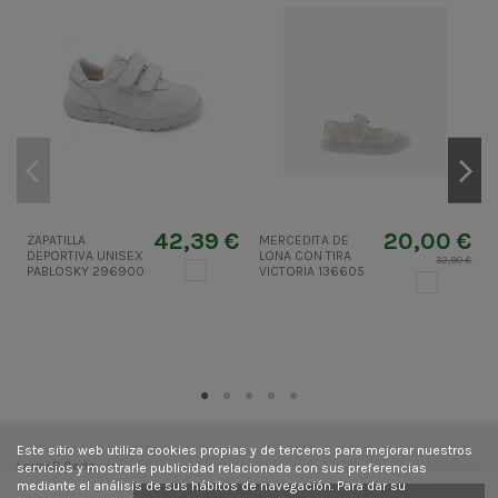
42,39 €
20,00 €
ZAPATILLA
MERCEDITA DE
DEPORTIVA UNISEX
LONA CON TIRA
32,90 €
BLANCO
PABLOSKY 296900
VICTORIA 136605
BLANCO
Este sitio web utiliza cookies propias y de terceros para mejorar nuestros
Laura&Carla
servicios y mostrarle publicidad relacionada con sus preferencias
mediante el análisis de sus hábitos de navegación. Para dar su