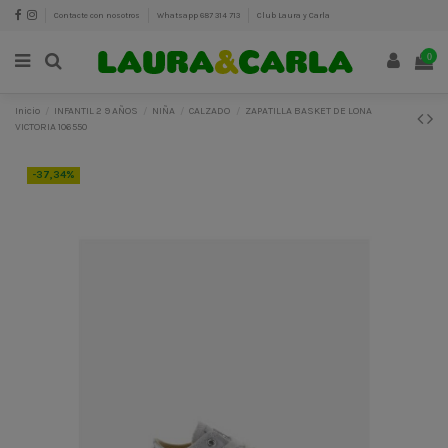
Contacte con nosotros
Whatsapp 687 314 713
Club Laura y Carla
0
Inicio
INFANTIL 2 9 AÑOS
NIÑA
CALZADO
ZAPATILLA BASKET DE LONA
VICTORIA 106550
-37,34%