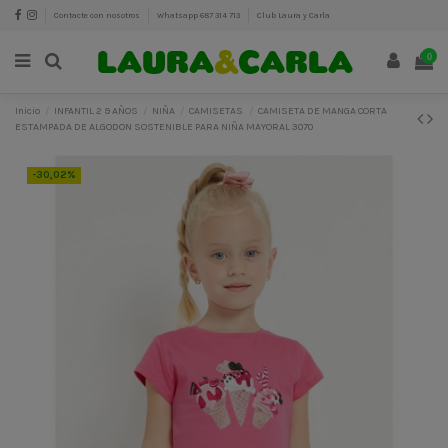
Contacte con nosotros
Whatsapp 687 314 713
Club Laura y Carla
0
Inicio
INFANTIL 2 9 AÑOS
NIÑA
CAMISETAS
CAMISETA DE MANGA CORTA
ESTAMPADA DE ALGODON SOSTENIBLE PARA NIÑA MAYORAL 3070
-30,02%