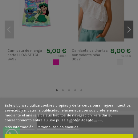
5,00 €
8,00 €
Camiseta de manga
Camiseta de tirantes
corta LILO&STITCH
con volante niña
9,99 €
15,99 €
9492
3022
ROSA
CRUDO
Este sitio web utiliza cookies propias y de terceros para mejorar nuestros
Laura&Carla
servicios y mostrarle publicidad relacionada con sus preferencias
mediante el análisis de sus hábitos de navegación. Para dar su
consentimiento sobre su uso pulse el botón Acepto.
Añadir al carrito
Contacto
Más información
Personalizar las cookies
Síguenos