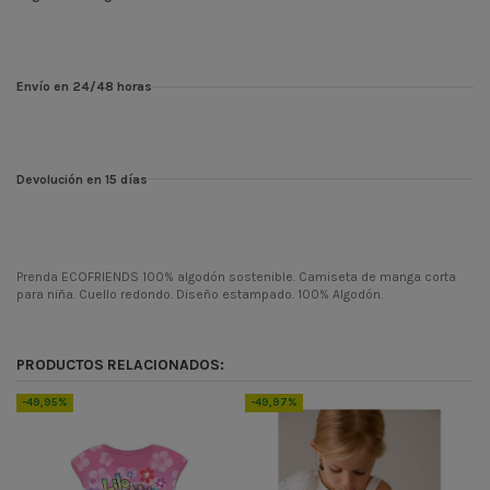
Envío en 24/48 horas
Devolución en 15 días
Prenda ECOFRIENDS 100% algodón sostenible. Camiseta de manga corta
para niña. Cuello redondo. Diseño estampado. 100% Algodón.
Temporada
PV23
Codigo
3070
PRODUCTOS RELACIONADOS:
ean13
8445445665544
-49,95%
-49,97%
-