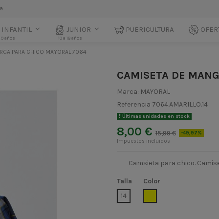
la
INFANTIL
JUNIOR
PUERICULTURA
OFER
 9 años
10 a 18 años
RGA PARA CHICO MAYORAL 7064
CAMISETA DE MANG
Marca:
MAYORAL
Referencia
7064.AMARILLO.14
Últimas unidades en stock
8,00 €
15,99 €
-49,97%
Impuestos incluidos
Camsieta para chico. Camis
Talla
Color
AMARILLO
14