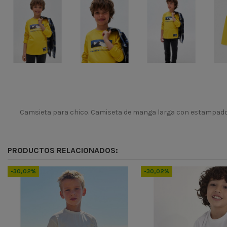
Camsieta para chico. Camiseta de manga larga con estampado 
Temporada
Codigo
PRODUCTOS RELACIONADOS:
ean13
8445445989695
-30,02%
-30,02%