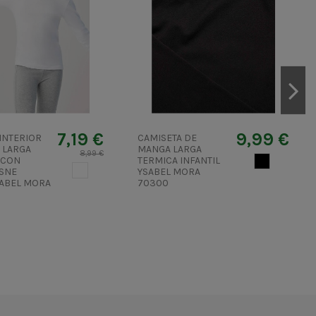
7,19 €
9,99 €
INTERIOR
CAMISETA DE
 LARGA
MANGA LARGA
8,99 €
 CON
TERMICA INFANTIL
NEGRO
BLANCO
ISNE
YSABEL MORA
SABEL MORA
70300