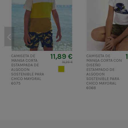
11,89 €
CAMISETA DE
CAMISETA DE
MANGA CORTA
MANGA CORTA CON
16,99 €
ESTAMPADA DE
DISEÑO
AZUFRE
ALGODON
ESTAMPADO DE
SOSTENIBLE PARA
ALGODON
CHICO MAYORAL
SOSTENIBLE PARA
6075
CHICO MAYORAL
6068