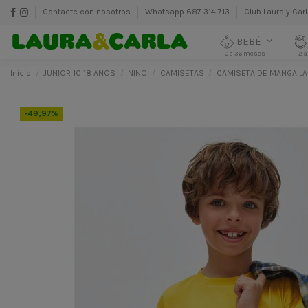
Contacte con nosotros
Whatsapp 687 314 713
Club Laura y Car
BEBÉ
0 a 36 meses
2 a
Inicio
JUNIOR 10 18 AÑOS
NIÑO
CAMISETAS
CAMISETA DE MANGA LA
-49,97%