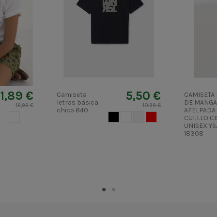
11,89 €
5,50 €
Camiseta
CAMISETA 
letras básica
DE MANGA
16,99 €
10,99 €
chico 840
AFELPADA
BLANCO
NEGRO
BLANCO
CRUDO
ROJO
CUELLO C
UNISEX Y
18308