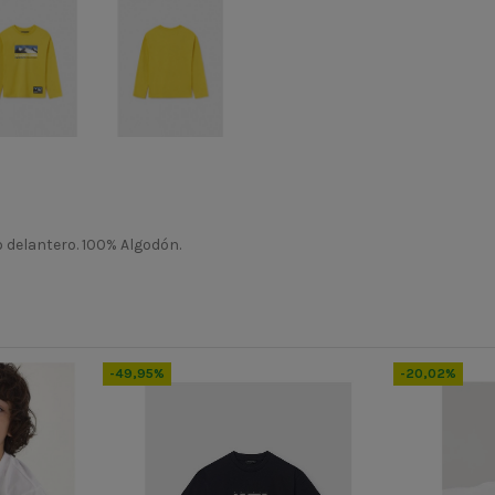
delantero. 100% Algodón.
INV24
7064
-49,95%
-20,02%