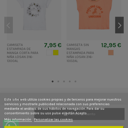
7,95 €
12,95 €
CAMISETA
CAMISETA SIN
ESTAMPADA DE
MANGAS
BLANCO
AMARILLO
NARANJA2
MANGA CORTA PARA
ESTAMPADA PARA
NIÑA LOSAN 316-
NIÑA LOSAN 316-
N
1300AL
1002AL
1
Este sitio web utiliza cookies propias y de terceros para mejorar nuestros
Laura&Carla
servicios y mostrarle publicidad relacionada con sus preferencias
mediante el análisis de sus hábitos de navegación. Para dar su
Contacto
consentimiento sobre su uso pulse el botón Acepto.
Añadir al carrito
Más información
Personalizar las cookies
Síguenos