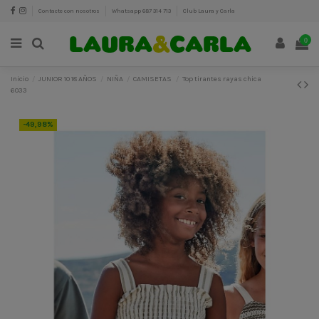
Contacte con nosotros
Whatsapp 687 314 713
Club Laura y Carla
0
Inicio
JUNIOR 10 18 AÑOS
NIÑA
CAMISETAS
Top tirantes rayas chica
6033
-49,98%