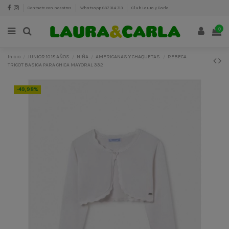
Contacte con nosotros
Whatsapp 687 314 713
Club Laura y Carla
0
Inicio
JUNIOR 10 18 AÑOS
NIÑA
AMERICANAS Y CHAQUETAS
REBECA
TRICOT BASICA PARA CHICA MAYORAL 332
-49,98%