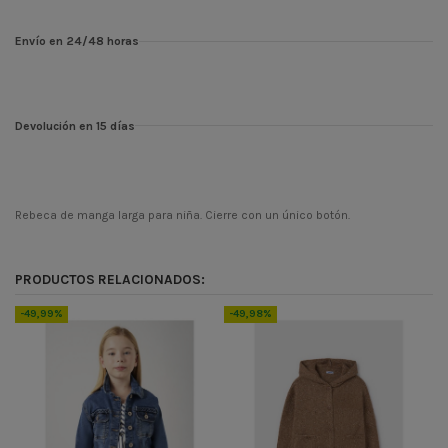
Envío en 24/48 horas
Devolución en 15 días
Rebeca de manga larga para niña. Cierre con un único botón.
Temporada
PV24
Codigo
332
PRODUCTOS RELACIONADOS:
ean13
8445865140652
-49,99%
-49,98%
-