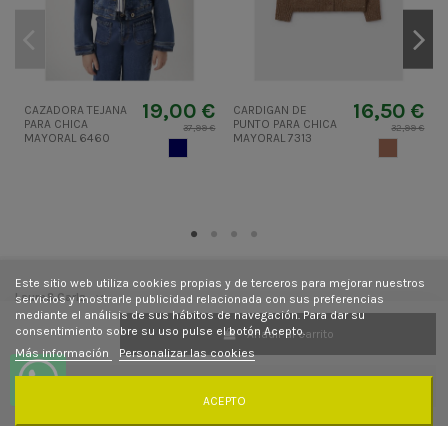
19,00 €
16,50 €
CAZADORA TEJANA
CARDIGAN DE
PARA CHICA
PUNTO PARA CHICA
P
37,99 €
32,99 €
MAYORAL 6460
MAYORAL 7313
L
TEJANO OSCURO
MARRON C
Este sitio web utiliza cookies propias y de terceros para mejorar nuestros
Laura&Carla
servicios y mostrarle publicidad relacionada con sus preferencias
mediante el análisis de sus hábitos de navegación. Para dar su
consentimiento sobre su uso pulse el botón Acepto.
Añadir al carrito
Contacto
Más información
Personalizar las cookies
Síguenos
ACEPTO
Newsletter