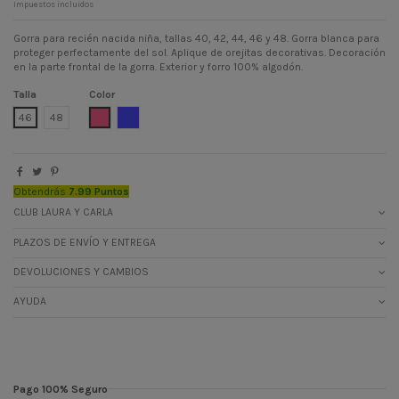
Impuestos incluidos
Gorra para recién nacida niña, tallas 40, 42, 44, 46 y 48. Gorra blanca para
proteger perfectamente del sol. Aplique de orejitas decorativas. Decoración
en la parte frontal de la gorra. Exterior y forro 100% algodón.
Talla
Color
ROSA MAQUILLAJE
TEJANOMEDIO
46
48
Obtendrás
7.99 Puntos
CLUB LAURA Y CARLA
PLAZOS DE ENVÍO Y ENTREGA
DEVOLUCIONES Y CAMBIOS
AYUDA
Pago 100% Seguro