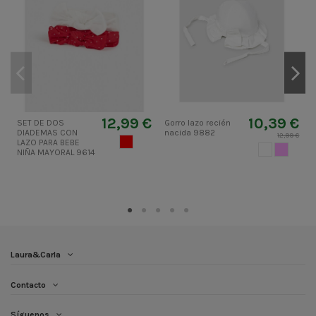
12,99 €
10,39 €
SET DE DOS
Gorro lazo recién
I
DIADEMAS CON
nacida 9882
12,99 €
ROJO
LAZO PARA BEBE
BLANCO
MAUVE
NIÑA MAYORAL 9614
Laura&Carla
Contacto
Síguenos