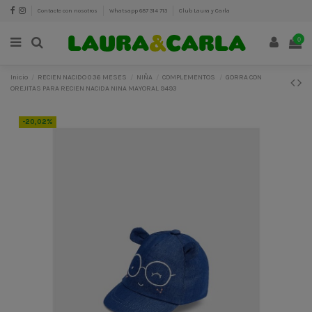
Contacte con nosotros
Whatsapp 687 314 713
Club Laura y Carla
0
Inicio
RECIEN NACIDO 0 36 MESES
NIÑA
COMPLEMENTOS
GORRA CON
OREJITAS PARA RECIEN NACIDA NINA MAYORAL 9493
-20,02%