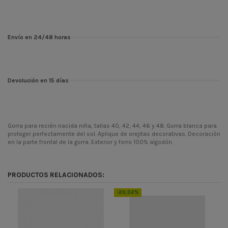
Envío en 24/48 horas
Devolución en 15 días
Gorra para recién nacida niña, tallas 40, 42, 44, 46 y 48. Gorra blanca para
proteger perfectamente del sol. Aplique de orejitas decorativas. Decoración
en la parte frontal de la gorra. Exterior y forro 100% algodón.
ean13
8445445260732
PRODUCTOS RELACIONADOS:
-20,02%