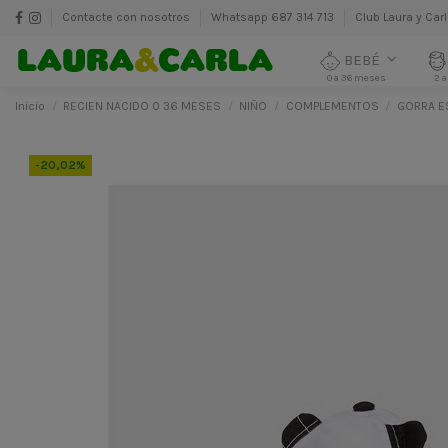
Contacte con nosotros
Whatsapp 687 314 713
Club Laura y Car
BEBÉ
0 a 36 meses
2 a
Inicio
RECIEN NACIDO 0 36 MESES
NIÑO
COMPLEMENTOS
GORRA E
-20,02%