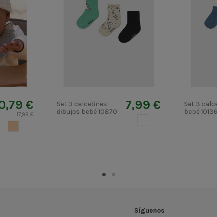
0,79 €
7,99 €
Set 3 calcetines
Set 3 calc
dibujos bebé 10870
bebé 1013
17,99 €
BLANCO
CREMA
Síguenos