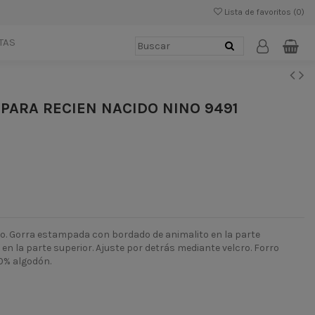
Lista de favoritos (
0
)
TAS
PARA RECIEN NACIDO NINO 9491
ño. Gorra estampada con bordado de animalito en la parte
s en la parte superior. Ajuste por detrás mediante velcro. Forro
100% algodón.