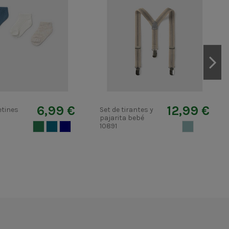
6,99 €
12,99 €
etines
Set de tirantes y
6
pajarita bebé
JADE
AZUL2 OSCURO
AZUL MARINO
10891
AZULGRIS