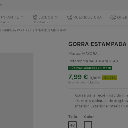
la
INFANTIL
JUNIOR
PUERICULTURA
OFER
 9 años
10 a 18 años
STAMPADA PARA RECIEN NACIDO NINO 9491
GORRA ESTAMPADA 
Marca:
MAYORAL
Referencia
9491.BLANCO.48
Últimas unidades en stock
7,99 €
9,99 €
-20,02%
Impuestos incluidos
Gorra para recién nacido ni
frontal y apliques de orejita
interior. Exterior e interior 
Talla
Color
BLANCO
48