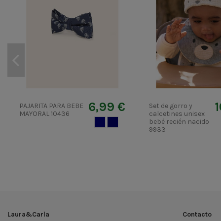
6,99 €
1
PAJARITA PARA BEBE
Set de gorro y
MAYORAL 10436
calcetines unisex
AZUL MARINO
MARINO
bebé recién nacido
9933
Laura&Carla
Contacto