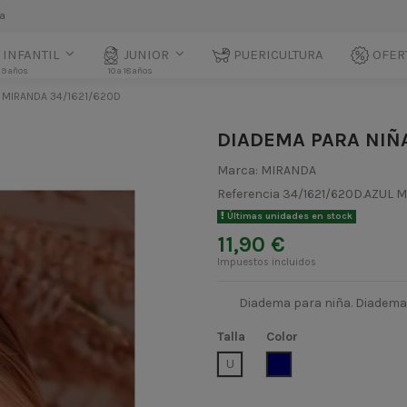
la
INFANTIL
JUNIOR
PUERICULTURA
OFER
 9 años
10 a 18 años
 MIRANDA 34/1621/620D
DIADEMA PARA NIÑ
Marca:
MIRANDA
Referencia
34/1621/620D.AZUL 
Últimas unidades en stock
11,90 €
Impuestos incluidos
Diadema para niña. Diadema 
Talla
Color
AZUL MARINO
U