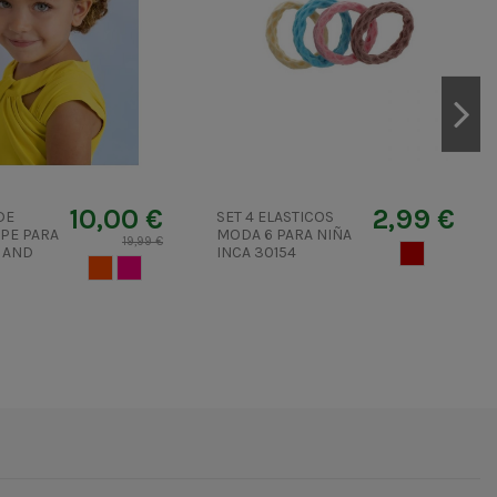
10,00 €
2,99 €
DE
SET 4 ELASTICOS
PE PARA
MODA 6 PARA NIÑA
19,99 €
 AND
INCA 30154
MUERDAGO
GRANADINA
FRESA