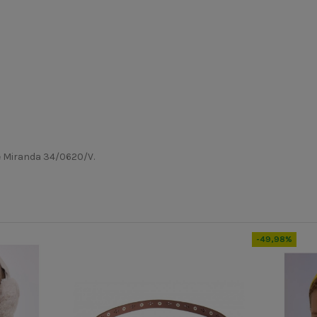
e Miranda 34/0620/V.
INV24
34/1621/620D
-49,98%