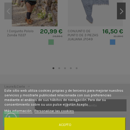
20,99 €
16,50 €
I Conjunto Pololo
CONJUNTO DE
Zonda 11227
PUNTO DE 3 PIEZAS
29,99 €
32,99 €
JUALIANA J7049
P
VERDETURQUESA
AZUL CIEL
P
Laura&Carla
Este sitio web utiliza cookies propias y de terceros para mejorar nuestros
servicios y mostrarle publicidad relacionada con sus preferencias
Contacto
mediante el análisis de sus hábitos de navegación. Para dar su
consentimiento sobre su uso pulse el botón Acepto.
Añadir al carrito
Más información
Personalizar las cookies
Síguenos
Newsletter
ACEPTO