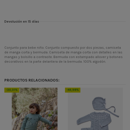
Devolución en 15 días
Conjunto para bebe niño. Conjunto compuesto por dos piezas, camiseta
de manga corta y bermuda. Camiseta de manga corta con detalles en las
mangas y bolsillo a contraste. Bermuda con estampado allover y botones
decorativos en la parte delantera de la bermuda. 100% algodón.
Temporada
PV23
Codigo
17845-B
PRODUCTOS RELACIONADOS:
ean13
8435355766998
-30,01%
-49,98%
-