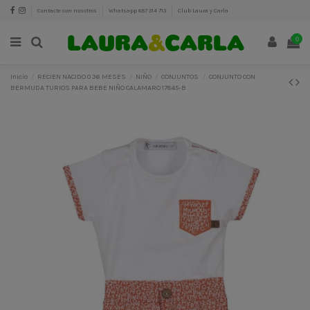
Contacte con nosotros
Whatsapp 687 314 713
Club Laura y Carla
0
Inicio
RECIEN NACIDO 0 36 MESES
NIÑO
CONJUNTOS
CONJUNTO CON
BERMUDA TURIOS PARA BEBE NIÑO CALAMARO 17845-B