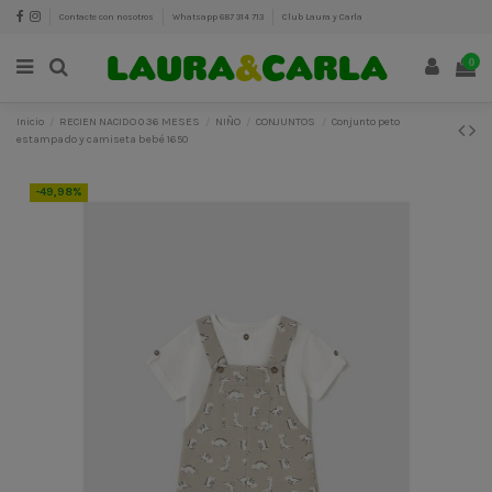
Contacte con nosotros
Whatsapp 687 314 713
Club Laura y Carla
0
Inicio
RECIEN NACIDO 0 36 MESES
NIÑO
CONJUNTOS
Conjunto peto
estampado y camiseta bebé 1650
-49,98%