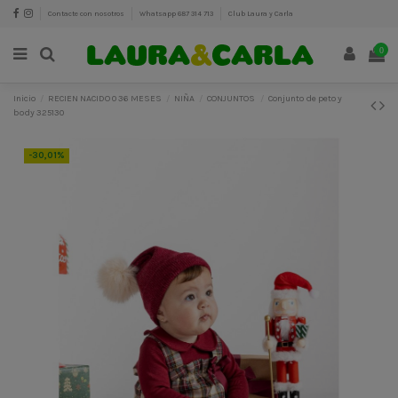
Contacte con nosotros
Whatsapp 687 314 713
Club Laura y Carla
0
Inicio
RECIEN NACIDO 0 36 MESES
NIÑA
CONJUNTOS
Conjunto de peto y
body 325130
-30,01%