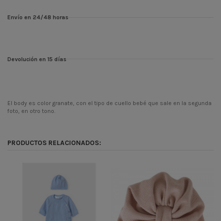
Envío en 24/48 horas
Devolución en 15 días
El body es color granate, con el tipo de cuello bebé que sale en la segunda
foto, en otro tono.
Temporada
INV26
Codigo
325130
PRODUCTOS RELACIONADOS:
ean13
900000094955
-