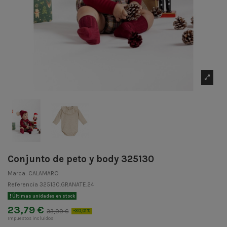
Conjunto de peto y body 325130
Marca:
CALAMARO
Referencia
325130.GRANATE.24
Últimas unidades en stock
23,79 €
33,99 €
-30,01%
Impuestos incluidos