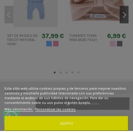
37,99 €
6,99 €
SET DE REGALO DE
TURBANTE TERRA
C
TRICOT MAYORAL
PARA BEBE 75021
AZUL CIELO
RUBOR
ROSA PALO
GRIS 2
19361
Este sitio web utiliza cookies propias y de terceros para mejorar nuestros
Laura&Carla
servicios y mostrarle publicidad relacionada con sus preferencias
mediante el análisis de sus hábitos de navegación. Para dar su
consentimiento sobre su uso pulse el botón Acepto.
Añadir al carrito
Contacto
Más información
Personalizar las cookies
Síguenos
ACEPTO
Newsletter