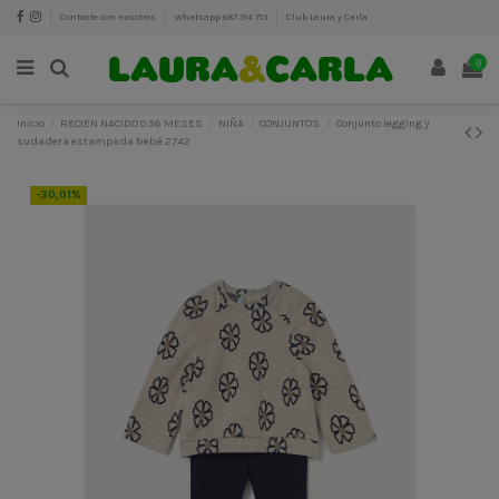
Contacte con nosotros
Whatsapp 687 314 713
Club Laura y Carla
0
Inicio
RECIEN NACIDO 0 36 MESES
NIÑA
CONJUNTOS
Conjunto legging y
sudadera estampada bebé 2742
-30,01%