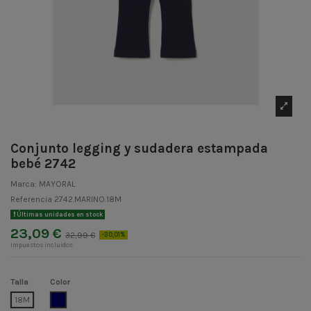
Conjunto legging y sudadera estampada
bebé 2742
Marca:
MAYORAL
Referencia
2742.MARINO.18M
Últimas unidades en stock
23,09 €
32,99 €
-30,01%
Impuestos incluidos
Talla
Color
MARINO
18M