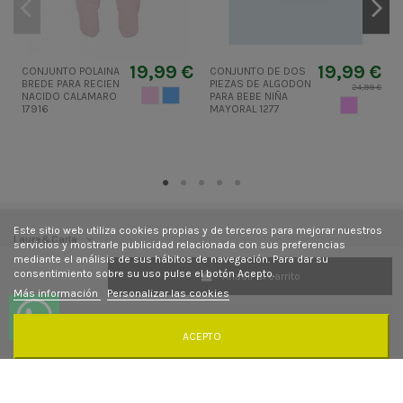
19,99 €
19,99 €
CONJUNTO POLAINA
CONJUNTO DE DOS
BREDE PARA RECIEN
PIEZAS DE ALGODON
R
24,99 €
ROSA PALO
AZUL CIELO
NACIDO CALAMARO
PARA BEBE NIÑA
MAUVE
17916
MAYORAL 1277
Este sitio web utiliza cookies propias y de terceros para mejorar nuestros
Laura&Carla
servicios y mostrarle publicidad relacionada con sus preferencias
mediante el análisis de sus hábitos de navegación. Para dar su
consentimiento sobre su uso pulse el botón Acepto.
Añadir al carrito
Contacto
Más información
Personalizar las cookies
Síguenos
ACEPTO
Newsletter