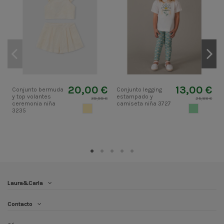
20,00 €
13,00 €
Conjunto bermuda
Conjunto legging
C
y top volantes
estampado y
s
39,99 €
25,99 €
ceremonia niña
camiseta niña 3727
CHAMPAN
VERDETUR
3235
Laura&Carla
Contacto