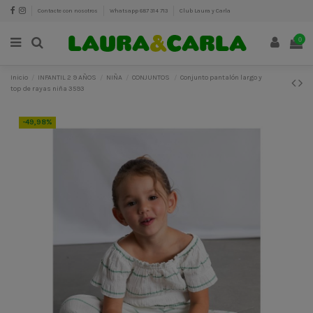
Contacte con nosotros
Whatsapp 687 314 713
Club Laura y Carla
0
Inicio
INFANTIL 2 9 AÑOS
NIÑA
CONJUNTOS
Conjunto pantalón largo y
top de rayas niña 3593
-49,98%