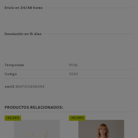
Envío en 24/48 horas
Devolución en 15 días
Temporada
PV26
Codigo
3593
ean13
8447372696394
PRODUCTOS RELACIONADOS:
-49,99%
-49,98%
-