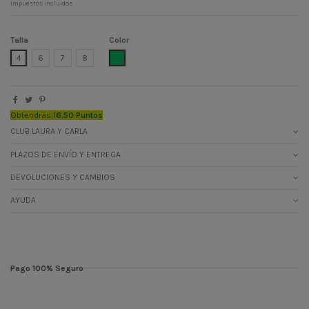
Impuestos incluidos
Talla
Color
MENTA
4
6
7
8
Obtendrás
16.50 Puntos
CLUB LAURA Y CARLA
PLAZOS DE ENVÍO Y ENTREGA
DEVOLUCIONES Y CAMBIOS
AYUDA
Pago 100% Seguro