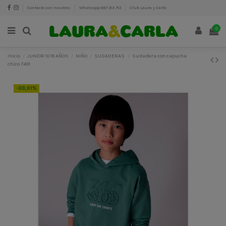
Contacte con nosotros
Whatsapp 687 314 713
Club Laura y Carla
0
Inicio
JUNIOR 10 18 AÑOS
NIÑO
SUDADERAS
Sudadera con capucha
chico 7401
-30,01%