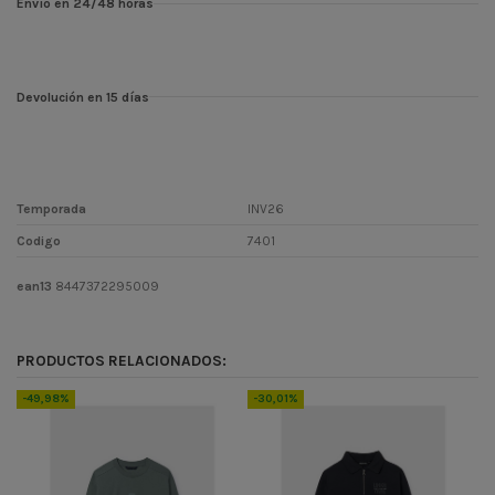
Envío en 24/48 horas
Devolución en 15 días
Temporada
INV26
Codigo
7401
ean13
8447372295009
PRODUCTOS RELACIONADOS:
-49,98%
-30,01%
-