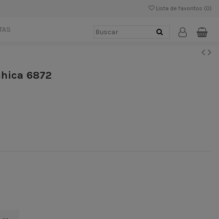
Lista de favoritos (
0
)
TAS
chica 6872