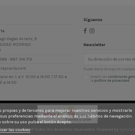
Síguenos
rla
ago Vegas Arranz, 9
IUDAD RODRIGO
Newsletter
)
268 - 687 314 713
uraycarla.com
Puede darse de baja en cualquie
rio es: L a V 10:00 a 14:00 / 17:30 a
Acepto las
condiciones gen
la
política de privacidad
0 a 14:00
ies propias y de terceros para mejorar nuestros servicios y mostrarle
sus preferencias mediante el análisis de sus hábitos de navegación.
 sobre su uso pulse el botón Acepto.
AURAYCARLA.COM Todos los derechos reservados. Powered by
bytefac
izar las cookies