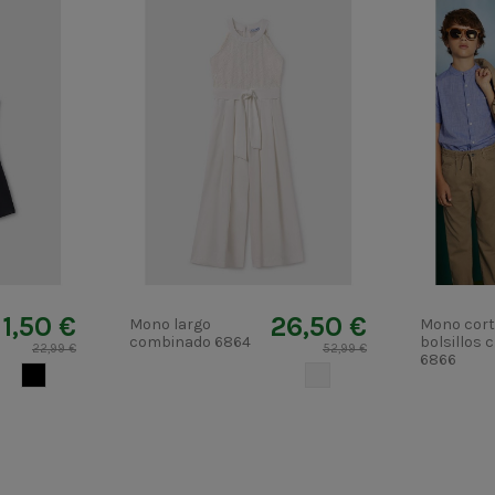
11,50 €
26,50 €
Mono largo
Mono cor
combinado 6864
bolsillos 
22,99 €
52,99 €
6866
NEGRO
CRUDO