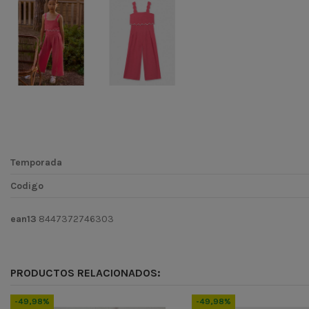
Temporada
Codigo
ean13
8447372746303
PRODUCTOS RELACIONADOS:
-49,98%
-49,98%