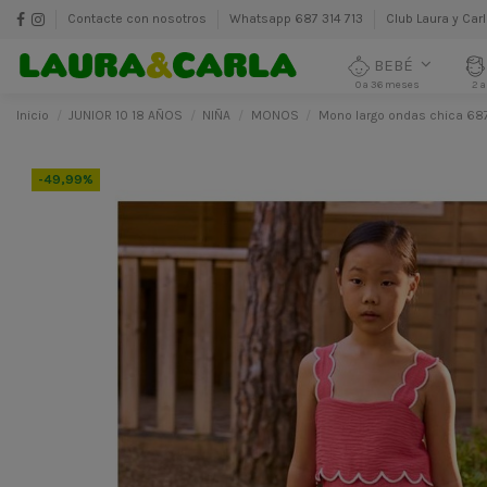
Contacte con nosotros
Whatsapp 687 314 713
Club Laura y Car
BEBÉ
0 a 36 meses
2 a
Inicio
JUNIOR 10 18 AÑOS
NIÑA
MONOS
Mono largo ondas chica 68
-49,99%