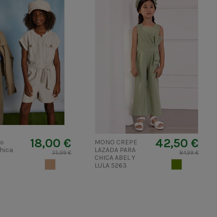
18,00 €
42,50 €
to
MONO CREPE
chica
LAZADA PARA
35,99 €
84,99 €
CHICA ABEL Y
CAMEL CLARO
VERDE CAZA
LULA 5263