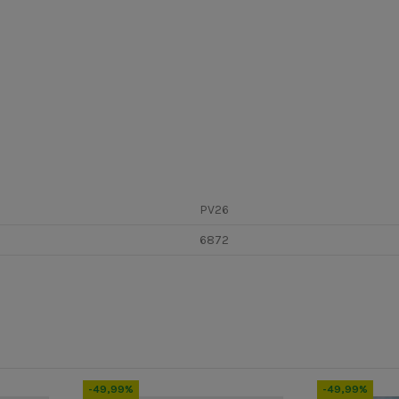
PV26
6872
-49,99%
-49,99%