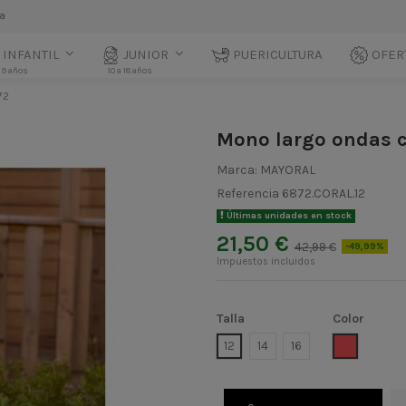
la
INFANTIL
JUNIOR
PUERICULTURA
OFER
 9 años
10 a 18 años
72
Mono largo ondas 
Marca:
MAYORAL
Referencia
6872.CORAL.12
Últimas unidades en stock
21,50 €
42,99 €
-49,99%
Impuestos incluidos
Talla
Color
CORAL
12
14
16