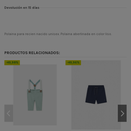
Devolución en 15 días
Polaina para recien nacido unisex. Polaina aberlinada en color liso.
ean13
8435355734041
PRODUCTOS RELACIONADOS:
-49,98%
-49,96%
-