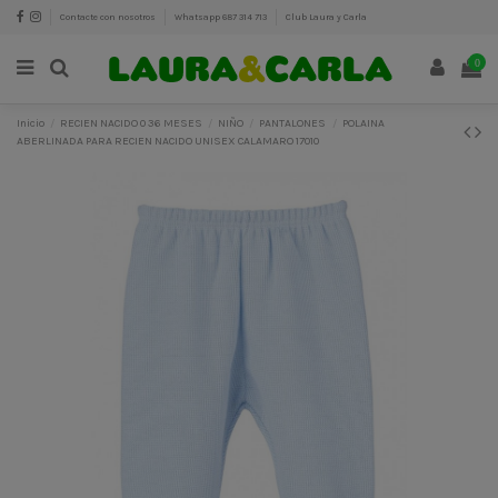
Contacte con nosotros
Whatsapp 687 314 713
Club Laura y Carla
0
Inicio
RECIEN NACIDO 0 36 MESES
NIÑO
PANTALONES
POLAINA
ABERLINADA PARA RECIEN NACIDO UNISEX CALAMARO 17010