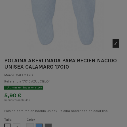
POLAINA ABERLINADA PARA RECIEN NACIDO
UNISEX CALAMARO 17010
Marca:
CALAMARO
Referencia
17010.AZUL CIELO.1
Últimas unidades en stock
5,90 €
Impuestos incluidos
Polaina para recien nacido unisex. Polaina aberlinada en color liso.
Talla
Color
CRUDO
AZUL CIELO
GRIS 2