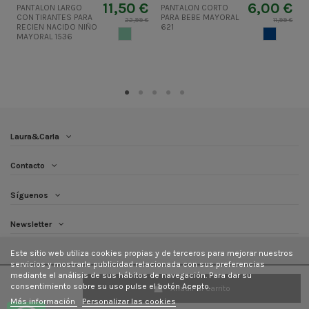
11,50 €
6,00 €
PANTALON LARGO
PANTALON CORTO
CON TIRANTES PARA
PARA BEBE MAYORAL
P
22,99 €
11,99 €
RECIEN NACIDO NIÑO
621
MENTA PASTEL
AZUL OSC
MAYORAL 1536
Laura&Carla
Contacto
Síguenos
Newsletter
Este sitio web utiliza cookies propias y de terceros para mejorar nuestros
servicios y mostrarle publicidad relacionada con sus preferencias
mediante el análisis de sus hábitos de navegación. Para dar su
consentimiento sobre su uso pulse el botón Acepto.
Añadir al carrito
Más información
Personalizar las cookies