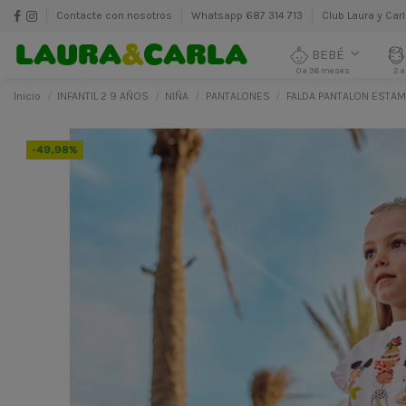
Contacte con nosotros
Whatsapp 687 314 713
Club Laura y Car
BEBÉ
0 a 36 meses
2 a
Inicio
INFANTIL 2 9 AÑOS
NIÑA
PANTALONES
FALDA PANTALON ESTAM
-49,98%