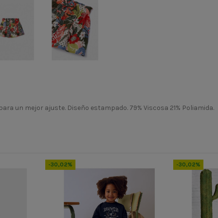
para un mejor ajuste. Diseño estampado. 79% Viscosa 21% Poliamida.
PV23
3907
-30,02%
-30,02%