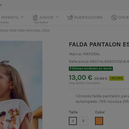
la
INFANTIL
JUNIOR
PUERICULTURA
OFER
 9 años
10 a 18 años
PADA PARA NIÑA MAYORAL 3907
FALDA PANTALON E
Marca:
MAYORAL
Referencia
3907.ALBARICOQUE.4
Últimas unidades en stock
13,00 €
25,99 €
-49,98%
Impuestos incluidos
Cómoda falda pantalón para 
estampado. 79% Viscosa 21%
Talla
Color
ALBARICOQUE
4
6