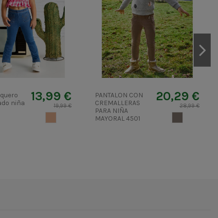
13,99 €
20,29 €
aquero
PANTALON CON
do niña
CREMALLERAS
19,99 €
28,99 €
PARA NIÑA
BEIGE
TOPO
MAYORAL 4501