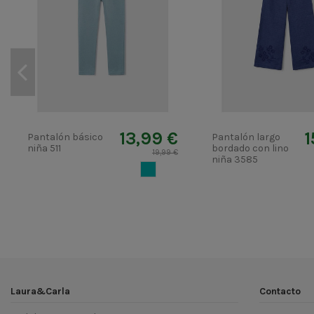
13,99 €
1
Pantalón básico
Pantalón largo
niña 511
bordado con lino
19,99 €
niña 3585
ANIS
Laura&Carla
Contacto