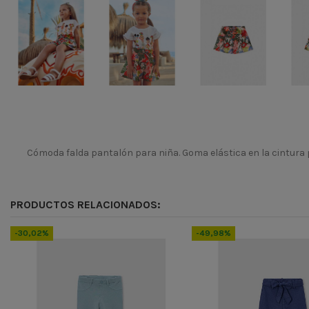
Cómoda falda pantalón para niña. Goma elástica en la cintura 
Temporada
Codigo
PRODUCTOS RELACIONADOS:
ean13
8445445708685
-30,02%
-49,98%