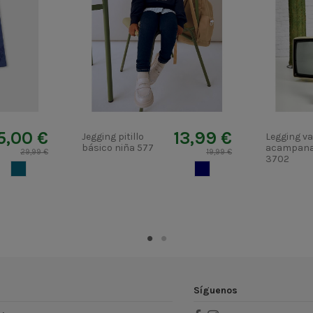
5,00 €
13,99 €
Jegging pitillo
Legging v
básico niña 577
acampana
29,99 €
19,99 €
3702
AZUL2 OSCURO
TEJANO OSCURO
Síguenos