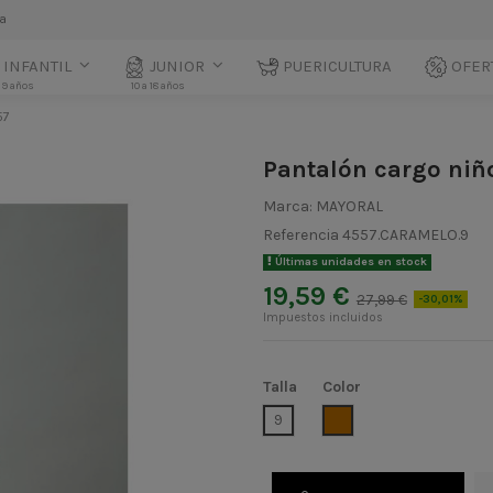
la
INFANTIL
JUNIOR
PUERICULTURA
OFER
 9 años
10 a 18 años
57
Pantalón cargo niñ
Marca:
MAYORAL
Referencia
4557.CARAMELO.9
Últimas unidades en stock
19,59 €
27,99 €
-30,01%
Impuestos incluidos
Talla
Color
CARAMELO
9