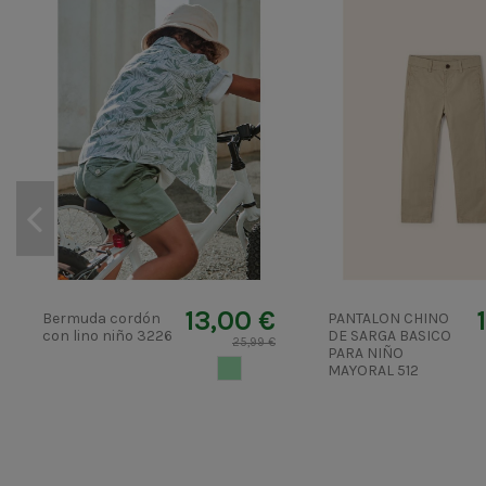
13,00 €
Bermuda cordón
PANTALON CHINO
con lino niño 3226
DE SARGA BASICO
25,99 €
PARA NIÑO
VERDETURQUESA
MAYORAL 512