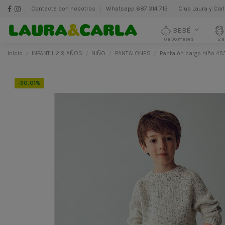
Contacte con nosotros
Whatsapp 687 314 713
Club Laura y Car
BEBÉ
0 a 36 meses
2 a
Inicio
INFANTIL 2 9 AÑOS
NIÑO
PANTALONES
Pantalón cargo niño 45
-30,01%