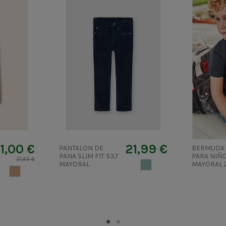
11,00 €
21,99 €
PANTALON DE
BERMUDA
PANA SLIM FIT 537
PARA NIÑ
21,99 €
MAYORAL
AZULGRIS
MAYORAL 
CAMEL CLARO