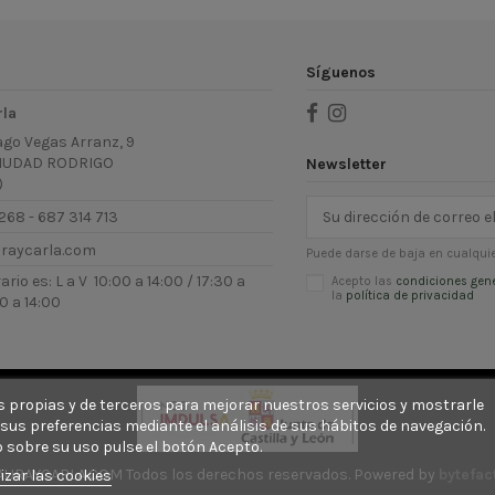
Síguenos
rla
ago Vegas Arranz, 9
IUDAD RODRIGO
Newsletter
)
268 - 687 314 713
uraycarla.com
Puede darse de baja en cualquie
rio es: L a V 10:00 a 14:00 / 17:30 a
Acepto las
condiciones gen
la
política de privacidad
0 a 14:00
ies propias y de terceros para mejorar nuestros servicios y mostrarle
sus preferencias mediante el análisis de sus hábitos de navegación.
 sobre su uso pulse el botón Acepto.
AURAYCARLA.COM Todos los derechos reservados. Powered by
bytefac
izar las cookies