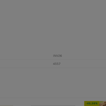
INV26
4557
-49,98%