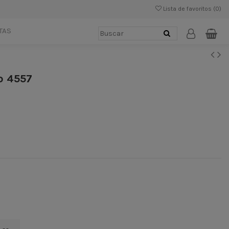
Lista de favoritos (
0
)
TAS
o 4557