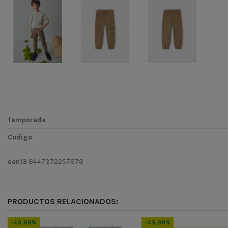
Temporada
Codigo
ean13
8447372257878
PRODUCTOS RELACIONADOS:
-49,98%
-49,98%