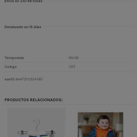
Envío en 24/48 horas
Devolución en 15 días
Temporada
INV26
Codigo
593
ean13
8447372324587
PRODUCTOS RELACIONADOS:
-