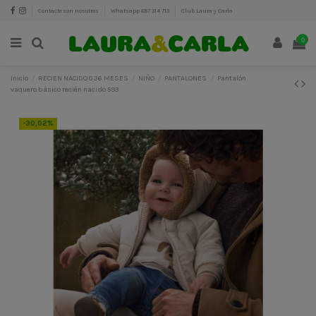
Contacte con nosotros
Whatsapp 687 314 713
Club Laura y Carla
0
Inicio
RECIEN NACIDO 0 36 MESES
NIÑO
PANTALONES
Pantalón
vaquero básico recién nacido 593
-30,02%