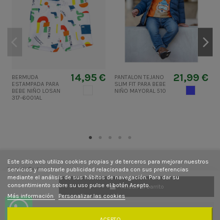
14,95 €
21,99 €
BERMUDA
PANTALON TEJANO
P
ESTAMPADA PARA
SLIM FIT PARA BEBE
b
BLANCO
TEJANOME
BEBE NIÑO LOSAN
NIÑO MAYORAL 510
317-6001AL
Este sitio web utiliza cookies propias y de terceros para mejorar nuestros
Laura&Carla
servicios y mostrarle publicidad relacionada con sus preferencias
mediante el análisis de sus hábitos de navegación. Para dar su
consentimiento sobre su uso pulse el botón Acepto.
Añadir al carrito
Contacto
Más información
Personalizar las cookies
Síguenos
ACEPTO