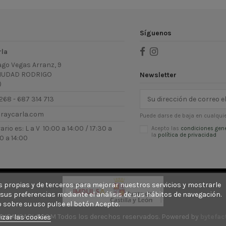
Síguenos
rla
ago Vegas Arranz, 9
IUDAD RODRIGO
Newsletter
)
268 - 687 314 713
uraycarla.com
Puede darse de baja en cualquie
rio es: L a V 10:00 a 14:00 / 17:30 a
Acepto las
condiciones gen
la
política de privacidad
0 a 14:00
ies propias y de terceros para mejorar nuestros servicios y mostrarle
sus preferencias mediante el análisis de sus hábitos de navegación.
 sobre su uso pulse el botón Acepto.
AURAYCARLA.COM Todos los derechos reservados. Powered by
bytefac
izar las cookies