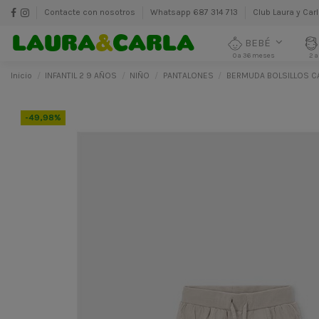
Contacte con nosotros
Whatsapp 687 314 713
Club Laura y Car
BEBÉ
0 a 36 meses
2 a
Inicio
INFANTIL 2 9 AÑOS
NIÑO
PANTALONES
BERMUDA BOLSILLOS 
-49,98%