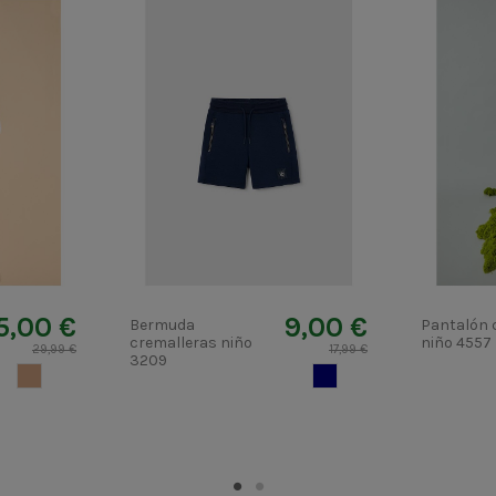
5,00 €
9,00 €
Bermuda
Pantalón 
cremalleras niño
niño 4557
29,99 €
17,99 €
3209
CAMEL CLARO
AZUL MARINO