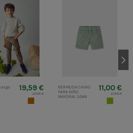
19,59 €
11,00 €
cargo
BERMUDA CHINO
PARA NIÑO
27,99 €
21,99 €
MAYORAL 3268
CARAMELO
VERDE CAZA