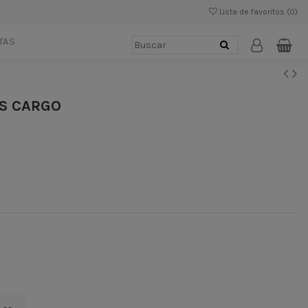
Lista de favoritos (
0
)
TAS
S CARGO