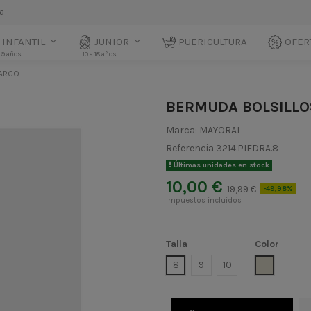
la
INFANTIL
JUNIOR
PUERICULTURA
OFER
 9 años
10 a 18 años
CARGO
BERMUDA BOLSILLO
Marca:
MAYORAL
Referencia
3214.PIEDRA.8
Últimas unidades en stock
10,00 €
19,99 €
-49,98%
Impuestos incluidos
Talla
Color
PIEDRA
8
9
10