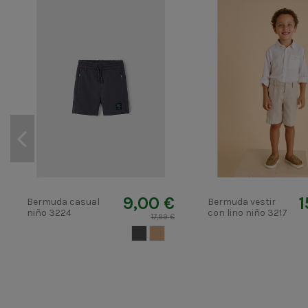
9,00 €
1
Bermuda casual
Bermuda vestir
niño 3224
con lino niño 3217
17,99 €
GRIS ANTRACITA
CAMEL CLARO