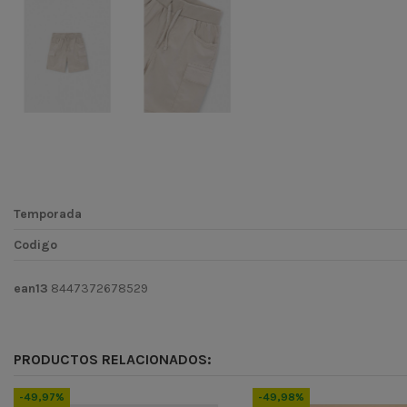
Temporada
Codigo
ean13
8447372678529
PRODUCTOS RELACIONADOS:
-49,97%
-49,98%