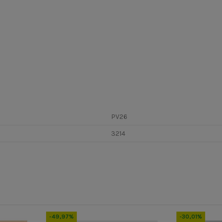
PV26
3214
-49,97%
-30,01%