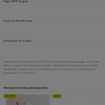
Pago 100% Seguro
Envío en 24/48 horas
Devolución en 15 días
Pelele para recién nacido niño. Precioso pelele de manga larga con cuello
bebe, cuerpo con textura en el tejido, estampado decorativo en el centro
del pelele y cuello. Cierre con botones en la espalda y en la entrepierna
para asear con facilidad.
Temporada
INV24
Codigo
34/0027/P
PRODUCTOS RELACIONADOS:
ean13
900000072558
-49,99%
-20%
-