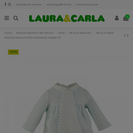
Contacte con nosotros
Whatsapp 687 314 713
Club Laura y Carla
0
Inicio
RECIEN NACIDO 0 36 MESES
NIÑO
PELELE RANITAS
PELELE PARA
RECIEN NACIDO NIÑO MIRANDA 34/0027/P
-50%