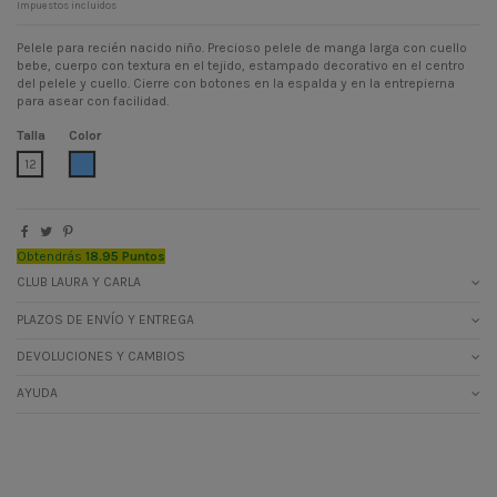
Impuestos incluidos
Pelele para recién nacido niño. Precioso pelele de manga larga con cuello
bebe, cuerpo con textura en el tejido, estampado decorativo en el centro
del pelele y cuello. Cierre con botones en la espalda y en la entrepierna
para asear con facilidad.
Talla
Color
AZUL CIELO
12
Obtendrás
18.95 Puntos
CLUB LAURA Y CARLA
PLAZOS DE ENVÍO Y ENTREGA
DEVOLUCIONES Y CAMBIOS
AYUDA