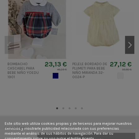
23,13 €
27,12 €
BOMBACHO
PELELE BORDADO DE
P
CASCABEL PARA
PLUMETI PARA BEBE
46,25 €
33,90 €
BEBE NIÑO YOEDU
NIÑO MIRANDA 32-
AZUL MARINO
CRUDO
1901
0024-P
B
J
Este sitio web utiliza cookies propias y de terceros para mejorar nuestros
Laura&Carla
servicios y mostrarle publicidad relacionada con sus preferencias
mediante el análisis de sus hábitos de navegación. Para dar su
consentimiento sobre su uso pulse el botón Acepto.