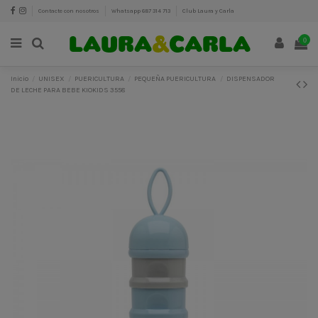
Contacte con nosotros
Whatsapp 687 314 713
Club Laura y Carla
0
Inicio
UNISEX
PUERICULTURA
PEQUEÑA PUERICULTURA
DISPENSADOR
DE LECHE PARA BEBE KIOKIDS 3558