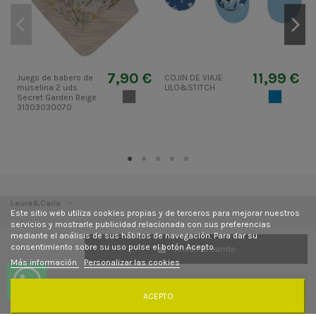
7,90 €
11,99 €
Juego de babero de
COJIN DE VIAJE
J
muselina 2 uds
LILO&STITCH
m
GRIS 2
AZUL2
Secret Garden Beige
D
31303030070
Laura&Carla
Este sitio web utiliza cookies propias y de terceros para mejorar nuestros
servicios y mostrarle publicidad relacionada con sus preferencias
Contacto
mediante el análisis de sus hábitos de navegación. Para dar su
consentimiento sobre su uso pulse el botón Acepto.
Añadir al carrito
Más información
Personalizar las cookies
Síguenos
Newsletter
ACEPTO