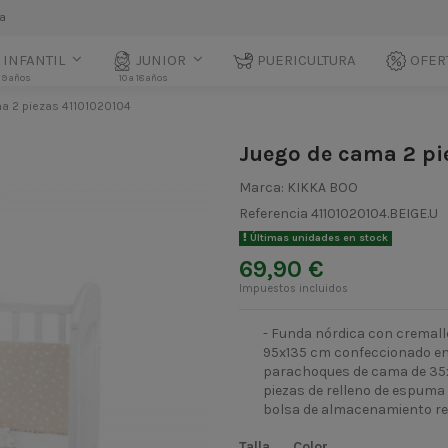
la
INFANTIL
JUNIOR
PUERICULTURA
OFER
 9 años
10 a 18 años
a 2 piezas 41101020104
Juego de cama 2 pi
Marca:
KIKKA BOO
Referencia
41101020104.BEIGE.U
Últimas unidades en stock
69,90 €
Impuestos incluidos
- Funda nórdica con cremall
95x135 cm confeccionado en g
parachoques de cama de 35x
piezas de relleno de espuma 
bolsa de almacenamiento resi
Talla
Color