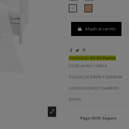
BEIGE
U
Añadir al carrito
Obtendrás
69.90 Puntos
CLUB LAURA Y CARLA
PLAZOS DE ENVÍO Y ENTREGA
DEVOLUCIONES Y CAMBIOS
AYUDA
Pago 100% Seguro