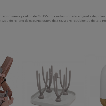
dredón suave y cálido de 95x135 cm confeccionado en guata de poliést
ezas de relleno de espuma suave de 35x70 cm recubiertas de tela no 
CONT
41101020104