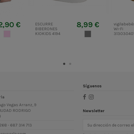
2,90 €
8,99 €
ESCURRE
vigilabeb
BIBERONES
Wi-Fi
ROSA PALO
KIOKIDS 4194
GRIS 2
31303040
Síguenos
rla
ago Vegas Arranz, 9
IUDAD RODRIGO
Newsletter
)
268 - 687 314 713
uraycarla.com