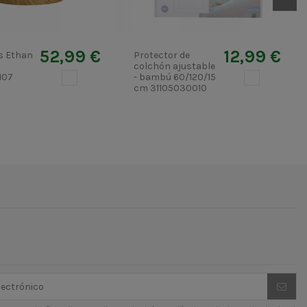
52,99 €
12,99 €
és Ethan
Protector de
colchón ajustable
107
BLANCO
- bambú 60/120/15
BLANCO
cm 31105030010