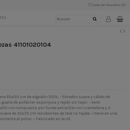
Lista de favoritos (
0
)
TAS
ezas 41101020104
era 95x135 cm de algodón 100%; - Edredón suave y cálido de
uata de poliéster esponjosa y tejido sin tejer; - Semi
210 cm compuesto por funda extraíble con cremallera y 3
suave de 35x70 cm recubiertas de tela no tejida; • Viene en una
stente al polvo; • Fabricado en la UE.