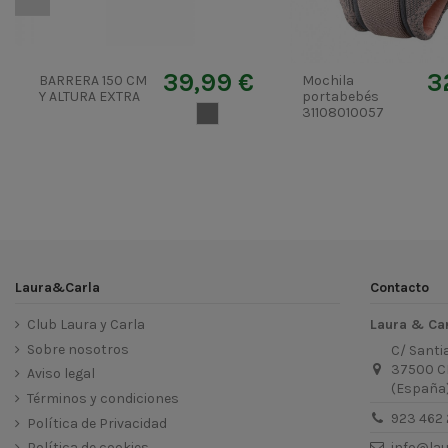
39,99 €
3
BARRERA 150 CM
Mochila
Y ALTURA EXTRA
portabebés
GRIS 2
31108010057
Laura&Carla
Contacto
Club Laura y Carla
Laura & Ca
Sobre nosotros
C/ Santi
37500 C
Aviso legal
(España
Términos y condiciones
923 462 
Política de Privacidad
Política de cookies
info@la