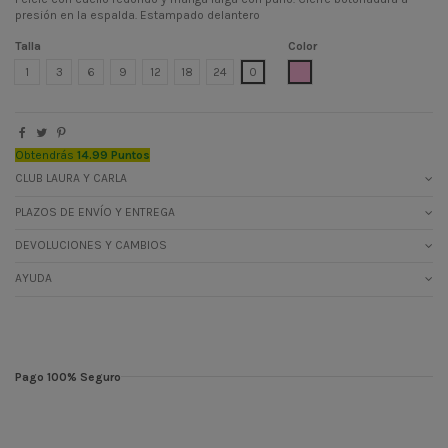
presión en la espalda. Estampado delantero
Talla
Color
ROSA CLARO
1
3
6
9
12
18
24
0
Obtendrás
14.99 Puntos
CLUB LAURA Y CARLA
PLAZOS DE ENVÍO Y ENTREGA
DEVOLUCIONES Y CAMBIOS
AYUDA
Pago 100% Seguro