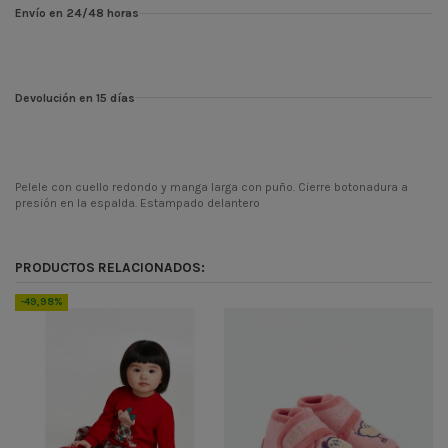
Envío en 24/48 horas
Devolución en 15 días
Pelele con cuello redondo y manga larga con puño. Cierre botonadura a
presión en la espalda. Estampado delantero
Temporada
INV23
Codigo
4117
PRODUCTOS RELACIONADOS:
ean13
1000000067736
-49,98%