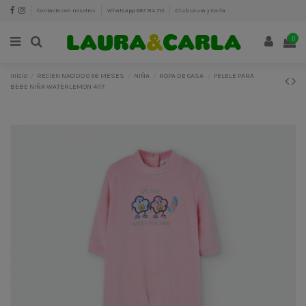
Contacte con nosotros
Whatsapp 687 314 713
Club Laura y Carla
0
Inicio
RECIEN NACIDO 0 36 MESES
NIÑA
ROPA DE CASA
PELELE PARA
BEBE NIÑA WATERLEMON 4117