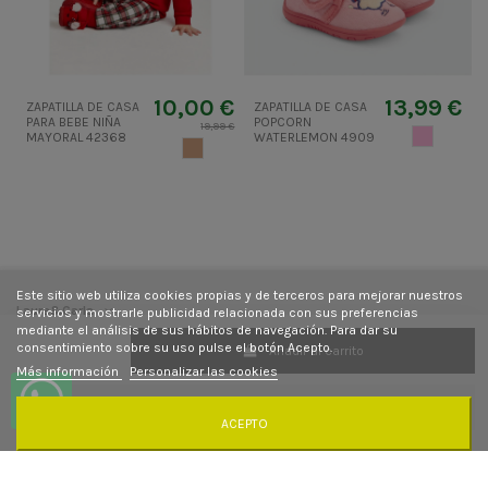
10,00 €
13,99 €
ZAPATILLA DE CASA
ZAPATILLA DE CASA
PARA BEBE NIÑA
POPCORN
19,99 €
ROSA CLA
MAYORAL 42368
WATERLEMON 4909
CAMEL CLARO
Este sitio web utiliza cookies propias y de terceros para mejorar nuestros
Laura&Carla
servicios y mostrarle publicidad relacionada con sus preferencias
mediante el análisis de sus hábitos de navegación. Para dar su
consentimiento sobre su uso pulse el botón Acepto.
Añadir al carrito
Contacto
Más información
Personalizar las cookies
Síguenos
ACEPTO
Newsletter