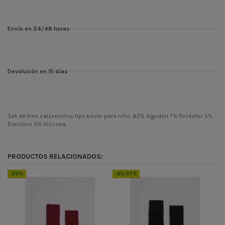
Envío en 24/48 horas
Devolución en 15 días
Set de tres calzoncillos tipo bóxer para niño. 85% Algodón 7% Poliéster 5%
Elastano 3% Viscosa
Temporada
PV23
Codigo
10451
PRODUCTOS RELACIONADOS:
ean13
8445445755085
-20%
-20,07%
-