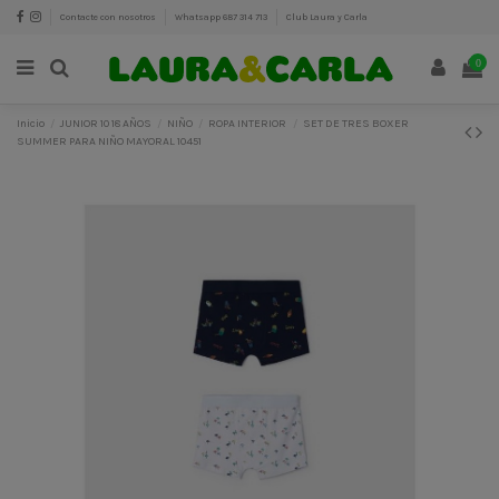
Contacte con nosotros
Whatsapp 687 314 713
Club Laura y Carla
0
Inicio
JUNIOR 10 18 AÑOS
NIÑO
ROPA INTERIOR
SET DE TRES BOXER
SUMMER PARA NIÑO MAYORAL 10451