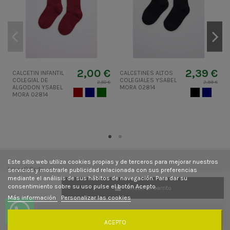
2,00 €
2,39 €
CALCETIN INFANTIL
CALCETINES ALTOS
COLEGIAL DE
COLEGIALES YSABEL
I
2,50 €
2,99 €
ALGODON YSABEL
MORA 02814
P
GRANATE
AZUL MARINO
VERDEBOSQUE
NEGRO
AZUL M
MORA 02814
Este sitio web utiliza cookies propias y de terceros para mejorar nuestros
Laura&Carla
servicios y mostrarle publicidad relacionada con sus preferencias
mediante el análisis de sus hábitos de navegación. Para dar su
consentimiento sobre su uso pulse el botón Acepto.
Añadir al carrito
Contacto
Más información
Personalizar las cookies
Síguenos
ACEPTO