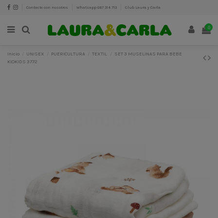
Contacte con nosotros
Whatsapp 687 314 713
Club Laura y Carla
0
Inicio
UNISEX
PUERICULTURA
TEXTIL
SET 3 MUSELINAS PARA BEBE
KIOKIDS 3772