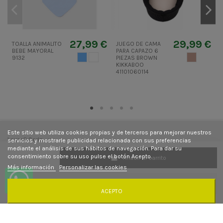
27,99 €
29,99 €
TOALLA ANIMALITO
JUEGO DE CAMA
C
BEBE MAYORAL
PARA CAPAZO 6
K
AZUL CIELO
BLANCO
MARRON CL
9132
PIEZAS BROWN
KIKKABOO
41101060114
Este sitio web utiliza cookies propias y de terceros para mejorar nuestros
Laura&Carla
servicios y mostrarle publicidad relacionada con sus preferencias
mediante el análisis de sus hábitos de navegación. Para dar su
consentimiento sobre su uso pulse el botón Acepto.
Añadir al carrito
Contacto
Más información
Personalizar las cookies
Síguenos
ACEPTO
Newsletter