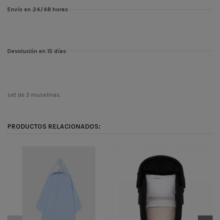
Envío en 24/48 horas
Devolución en 15 días
set de 3 muselinas.
Temporada
CONT
Codigo
3772
PRODUCTOS RELACIONADOS:
ean13
900000083775