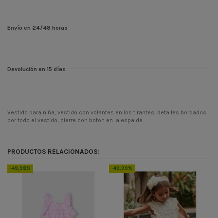
Envío en 24/48 horas
Devolución en 15 días
Vestido para niña, vestido con volantes en los tirantes, detalles bordados
por todo el vestido, cierre con boton en la espalda.
Temporada
PV24
Codigo
3930
PRODUCTOS RELACIONADOS:
ean13
8445865237840
-49,98%
-49,99%
-