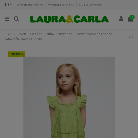
Contacte con nosotros
Whatsapp 687 314 713
Club Laura y Carla
0
Inicio
INFANTIL 2 9 AÑOS
NIÑA
VESTIDOS
VESTIDO CON BORDADOS
PARA NIÑA MAYORAL 3930
-49,99%