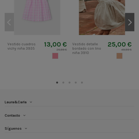
13,00 €
25,00 €
Vestido cuadros
Vestido detalle
V
vichy niña 3935
bordado con lino
a
25,99 €
49,99 €
niña 3910
CORAL CLARO
BEIGE
Laura&Carla
Contacto
Síguenos