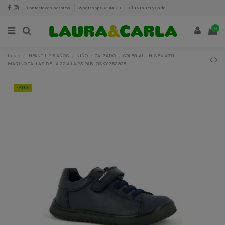
Contacte con nosotros
Whatsapp 687 314 713
Club Laura y Carla
0
Inicio
INFANTIL 2 9 AÑOS
NIÑO
CALZADO
COLEGIAL UNISEX AZUL
MARINO TALLAS DE LA 22 A LA 23 PABLOSKY 352925
-20%