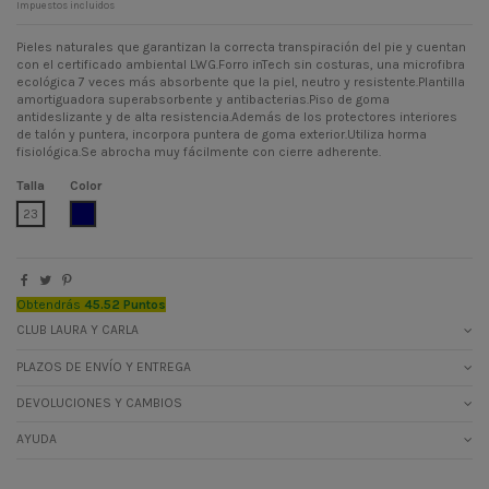
Impuestos incluidos
Pieles naturales que garantizan la correcta transpiración del pie y cuentan
con el certificado ambiental LWG.Forro inTech sin costuras, una microfibra
ecológica 7 veces más absorbente que la piel, neutro y resistente.Plantilla
amortiguadora superabsorbente y antibacterias.Piso de goma
antideslizante y de alta resistencia.Además de los protectores interiores
de talón y puntera, incorpora puntera de goma exterior.Utiliza horma
fisiológica.Se abrocha muy fácilmente con cierre adherente.
Talla
Color
AZUL MARINO
23
Obtendrás
45.52 Puntos
CLUB LAURA Y CARLA
PLAZOS DE ENVÍO Y ENTREGA
DEVOLUCIONES Y CAMBIOS
AYUDA