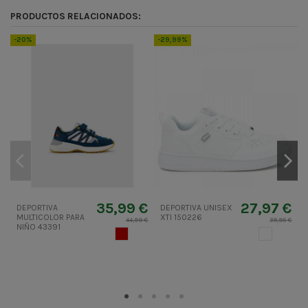
Codigo
352925
PRODUCTOS RELACIONADOS:
ean13
8445543289864
-20%
-29,99%
-
35,99 €
27,97 €
DEPORTIVA
DEPORTIVA UNISEX
V
MULTICOLOR PARA
XTI 150226
Z
44,99 €
39,95 €
NIÑO 43391
c
MUERDAGO
BLANCO
m
c