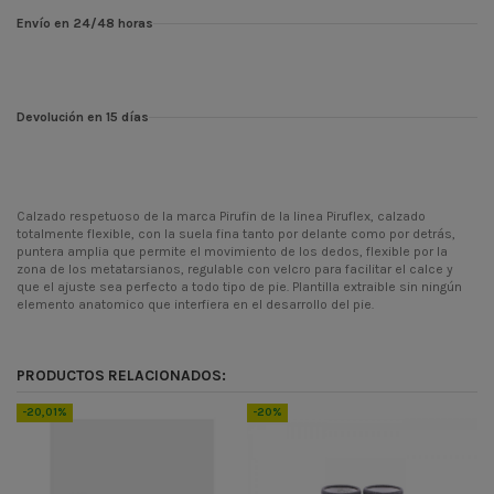
Envío en 24/48 horas
Devolución en 15 días
Calzado respetuoso de la marca Pirufin de la linea Piruflex, calzado
totalmente flexible, con la suela fina tanto por delante como por detrás,
puntera amplia que permite el movimiento de los dedos, flexible por la
zona de los metatarsianos, regulable con velcro para facilitar el calce y
que el ajuste sea perfecto a todo tipo de pie. Plantilla extraible sin ningún
elemento anatomico que interfiera en el desarrollo del pie.
Temporada
PV24
Codigo
PF410-2
PRODUCTOS RELACIONADOS:
ean13
1104500002232
-20,01%
-20%
-