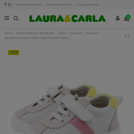
Contacte con nosotros
Whatsapp 687 314 713
Club Laura y Carla
0
Inicio
RECIEN NACIDO 0 36 MESES
NIÑA
CALZADO
CALZADO
RESPETUOSO PARA BEBE NIÑA PIRUFIN PF410-2
-20%