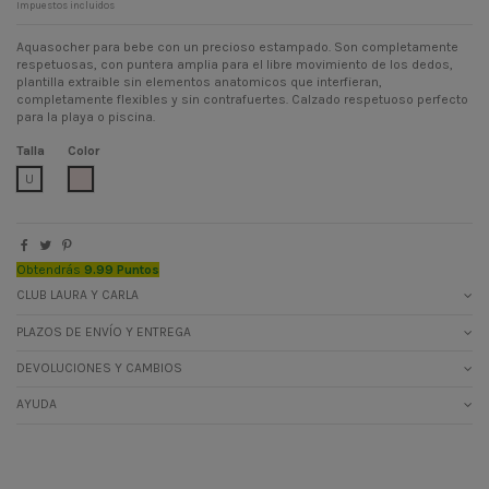
Impuestos incluidos
Aquasocher para bebe con un precioso estampado. Son completamente
respetuosas, con puntera amplia para el libre movimiento de los dedos,
plantilla extraible sin elementos anatomicos que interfieran,
completamente flexibles y sin contrafuertes. Calzado respetuoso perfecto
para la playa o piscina.
Talla
Color
BEIGE MUY CLARO
U
Obtendrás
9.99 Puntos
CLUB LAURA Y CARLA
PLAZOS DE ENVÍO Y ENTREGA
DEVOLUCIONES Y CAMBIOS
AYUDA