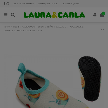
Contacte con nosotros
Whatsapp 687 314 713
Club Laura y Carla
0
Inicio
RECIEN NACIDO 0 36 MESES
NIÑO
CALZADO
AQUASOCKER
CARACOL 23 UNISEX KIOKIDS 4279