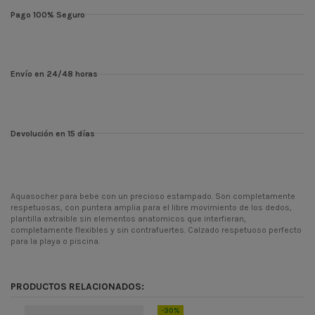
Pago 100% Seguro
Envío en 24/48 horas
Devolución en 15 días
Aquasocher para bebe con un precioso estampado. Son completamente
respetuosas, con puntera amplia para el libre movimiento de los dedos,
plantilla extraible sin elementos anatomicos que interfieran,
completamente flexibles y sin contrafuertes. Calzado respetuoso perfecto
para la playa o piscina.
Temporada
CONT
Codigo
4279
PRODUCTOS RELACIONADOS:
ean13
8445344042798
-30%
-