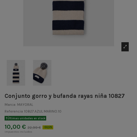
Conjunto gorro y bufanda rayas niña 10827
Marca:
MAYORAL
Referencia
10827.AZUL MARINO.10
Últimas unidades en stock
10,00 €
22,99 €
-56,5%
Impuestos incluidos