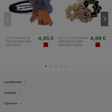
4,95 €
4,99 €
CLIP CON FLOR DE
SET DE 3 COLETEROS
FIELTRO PARA NIÑA
ARRUGADOS PARA
L
MUERDAGO
MUERDAG
INCA 42321
NIÑA INCA 43258
Laura&Carla
Contacto
Síguenos