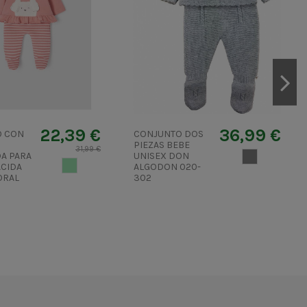
22,39 €
36,99 €
O CON
CONJUNTO DOS
PIEZAS BEBE
31,99 €
A PARA
UNISEX DON
GRIS 2
VERDETURQUESA
ACIDA
ALGODON 020-
ORAL
302