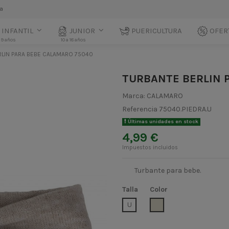
la
INFANTIL
JUNIOR
PUERICULTURA
OFER
 9 años
10 a 18 años
RLIN PARA BEBE CALAMARO 75040
TURBANTE BERLIN 
Marca:
CALAMARO
Referencia
75040.PIEDRA.U
Últimas unidades en stock
4,99 €
Impuestos incluidos
Turbante para bebe.
Talla
Color
PIEDRA
U