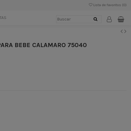
Lista de favoritos (
0
)
TAS
PARA BEBE CALAMARO 75040