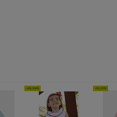
INV24
75040
-49,99%
-30,01%