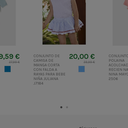
9,59 €
20,00 €
CONJUNTO DE
CONJUNT
CAMISA DE
POLAINA
27,99 €
39,99 €
MANGA CORTA
ACOLCHAD
AZUL2
AZUL CIELO
CON FALDA A
RECIEN N
RAYAS PARA BEBE
NINA MAY
NIÑA JULIANA
2506
J7184