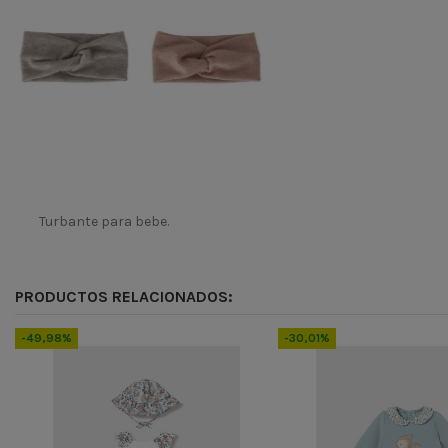
Turbante para bebe.
Temporada
Codigo
PRODUCTOS RELACIONADOS:
ean13
43517787
-49,98%
-30,01%