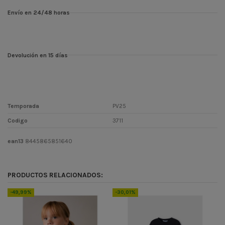
Envío en 24/48 horas
Devolución en 15 días
Temporada
PV25
Codigo
3711
ean13
8445865851640
PRODUCTOS RELACIONADOS:
-49,99%
-30,01%
-