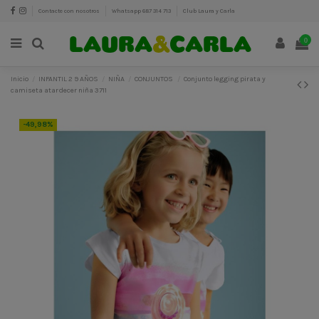
Contacte con nosotros
Whatsapp 687 314 713
Club Laura y Carla
0
Inicio
INFANTIL 2 9 AÑOS
NIÑA
CONJUNTOS
Conjunto legging pirata y
camiseta atardecer niña 3711
-49,98%