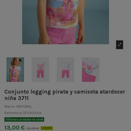
Conjunto legging pirata y camiseta atardecer
niña 3711
Marca:
MAYORAL
Referencia
3711.ROSA.6
Últimas unidades en stock
13,00 €
25,99 €
-49,98%