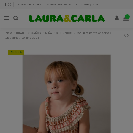
Contacte con nosotros
Whatsapp 687 314 713
Club Laura y Carla
0
Inicio
INFANTIL 2 9 AÑOS
NIÑA
CONJUNTOS
Conjunto pantalón corto y
top asimétrico niña 3225
-49,99%