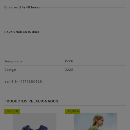
Envío en 24/48 horas
Devolución en 15 días
Temporada
PV26
Codigo
3225
ean13
8447372680829
PRODUCTOS RELACIONADOS:
-49,99%
-49,99%
-