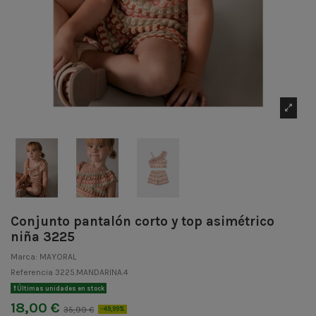
Conjunto pantalón corto y top asimétrico
niña 3225
Marca:
MAYORAL
Referencia
3225.MANDARINA.4
Últimas unidades en stock
18,00 €
35,99 €
-49,99%