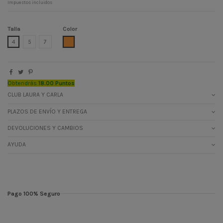
Impuestos incluidos
Talla
Color
MANDARINA
4
5
7
Obtendrás
18.00 Puntos
CLUB LAURA Y CARLA
PLAZOS DE ENVÍO Y ENTREGA
DEVOLUCIONES Y CAMBIOS
AYUDA
Pago 100% Seguro