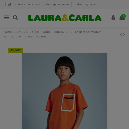
Contacte con nosotros
Whatsapp 687 314 713
Club Laura y Carla
0
Inicio
JUNIOR 10 18 AÑOS
NIÑO
CONJUNTOS
Conjunto bermuda y
camiseta contrastes chico 6680
-49,98%