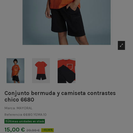
Conjunto bermuda y camiseta contrastes
chico 6680
Marca:
MAYORAL
Referencia
6680.YEMA.10
Últimas unidades en stock
15,00 €
29,99 €
-49,98%