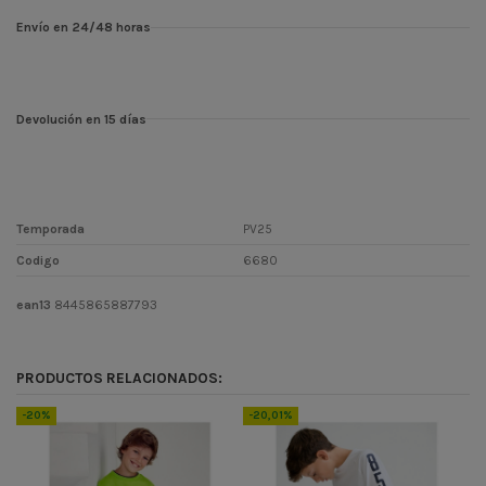
Envío en 24/48 horas
Devolución en 15 días
Temporada
PV25
Codigo
6680
ean13
8445865887793
PRODUCTOS RELACIONADOS:
-20%
-20,01%
-