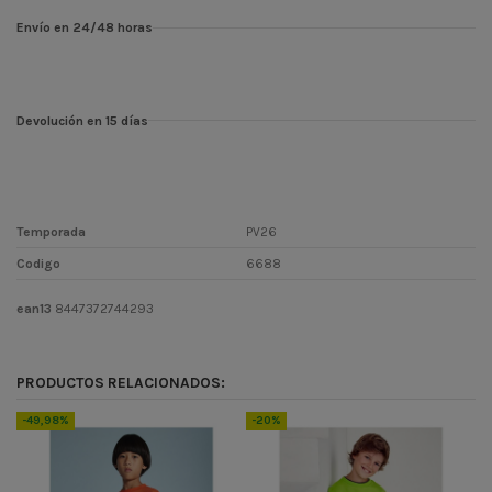
Envío en 24/48 horas
Devolución en 15 días
Temporada
PV26
Codigo
6688
ean13
8447372744293
PRODUCTOS RELACIONADOS:
-49,98%
-20%
-