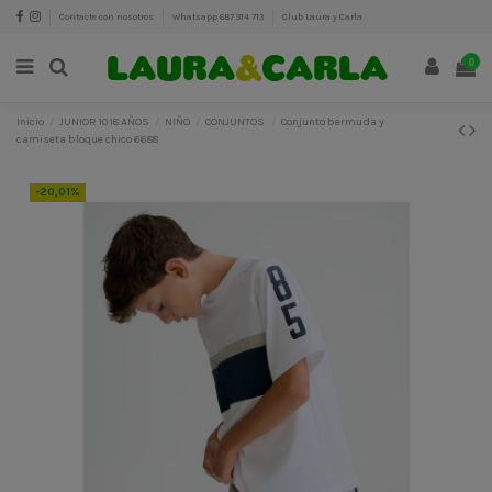
Contacte con nosotros
Whatsapp 687 314 713
Club Laura y Carla
0
Inicio
JUNIOR 10 18 AÑOS
NIÑO
CONJUNTOS
Conjunto bermuda y
camiseta bloque chico 6688
-20,01%